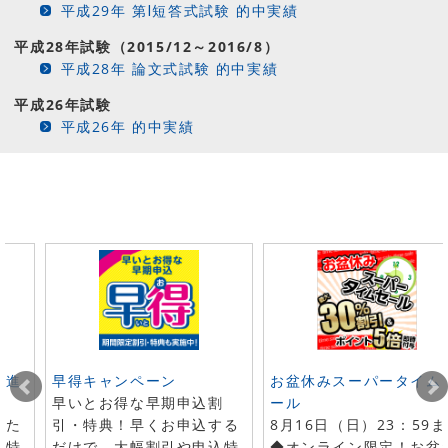
平成29年 第Ⅰ短答式試験 的中実績
平成28年試験（2015/12～2016/8）
平成28年 論文式試験 的中実績
平成26年試験
平成26年 的中実績
ト進
早得キャンペーン
お盆休みスーパータイム
早いとお得な早期申込割
ール
した
引・特典！早くお申込する
8月16日（日）23：59
で特
だけで、大幅割引や申込特
◆オンライン限定！お盆