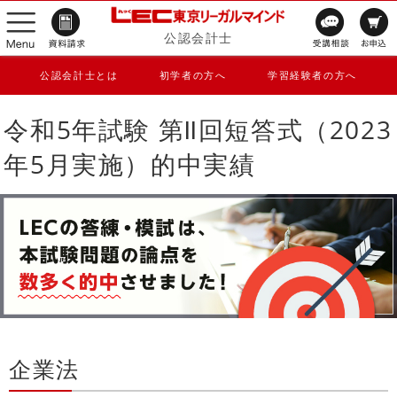
公認会計士
公認会計士とは
初学者の方へ
学習経験者の方へ
令和5年試験 第Ⅱ回短答式（2023
年5月実施）
的中実績
企業法