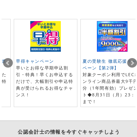
ト進
早得キャンペーン
夏の受験生 徹底応援キャ
早いとお得な早期申込割
ペーン【第2弾】
した
引・特典！早くお申込する
対象クーポン利用でLEC
で特
だけで、大幅割引や申込特
ンライン商品券最大9千
典が受けられるお得なチャ
分（1年間有効）プレゼ
ンス！
ト◆8月31日（月）23：
まで！
公認会計士
の情報を今すぐキャッチしよう