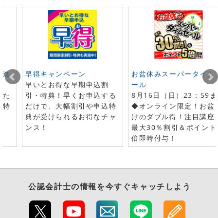
ト進
早得キャンペーン
お盆休みスーパータイム
早いとお得な早期申込割
ール
した
引・特典！早くお申込する
8月16日（日）23：59
で特
だけで、大幅割引や申込特
◆オンライン限定！お盆
典が受けられるお得なチャ
けのダブル得！注目講座
ンス！
最大30％割引＆ポイント
倍即時付与！
公認会計士
の情報を今すぐキャッチしよう