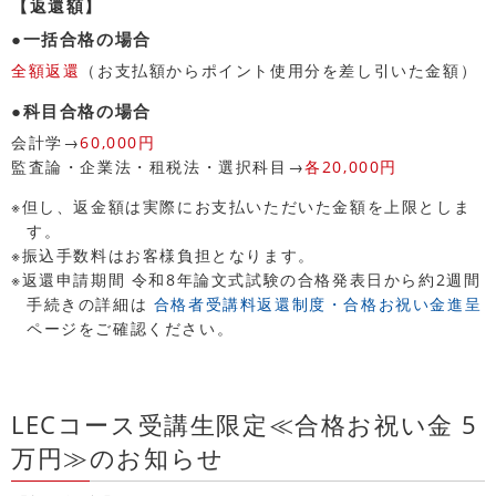
【返還額】
●一括合格の場合
全額返還
（お支払額からポイント使用分を差し引いた金額）
●科目合格の場合
会計学→
60,000円
監査論・企業法・租税法・選択科目→
各20,000円
※但し、返金額は実際にお支払いただいた金額を上限としま
す。
※振込手数料はお客様負担となります。
※返還申請期間 令和8年論文式試験の合格発表日から約2週間
手続きの詳細は
合格者受講料返還制度・合格お祝い金進呈
ページをご確認ください。
LECコース受講生限定≪合格お祝い金 5
万円≫のお知らせ