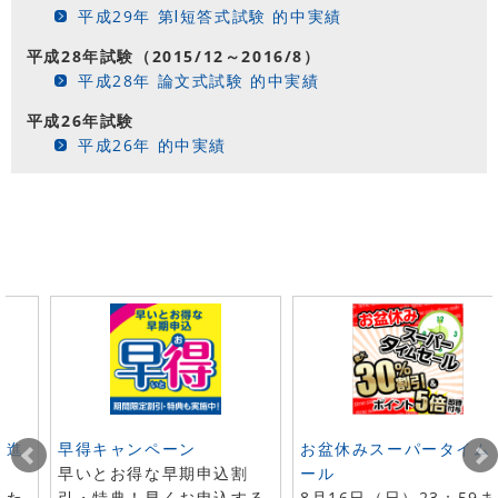
平成29年 第Ⅰ短答式試験 的中実績
平成28年試験（2015/12～2016/8）
平成28年 論文式試験 的中実績
平成26年試験
平成26年 的中実績
ト進
早得キャンペーン
お盆休みスーパータイム
早いとお得な早期申込割
ール
した
引・特典！早くお申込する
8月16日（日）23：59