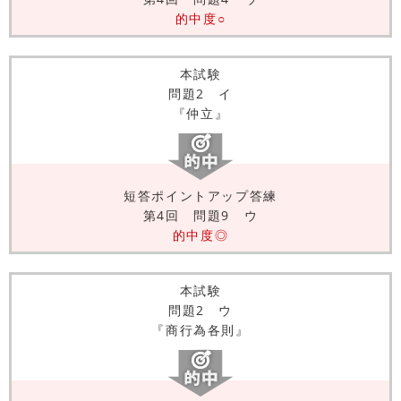
的中度○
本試験
問題2 イ
『仲立』
短答ポイントアップ答練
第4回 問題9 ウ
的中度◎
本試験
問題2 ウ
『商行為各則』