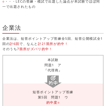
○
・・・LECの答練・模試で出題した論点が本試験でほぼ同
一で出題されたもの
企業法
企業法は、短答ポイントアップ答練全5回、短答公開模試全1
回の
計6回
で、なんと
計21箇所が的中！
そのうち
7箇所がズバリ的中！
本試験
問題1 ア
『代理商』
短答ポイントアップ答練
第5回 問題1 ウ
的中度○