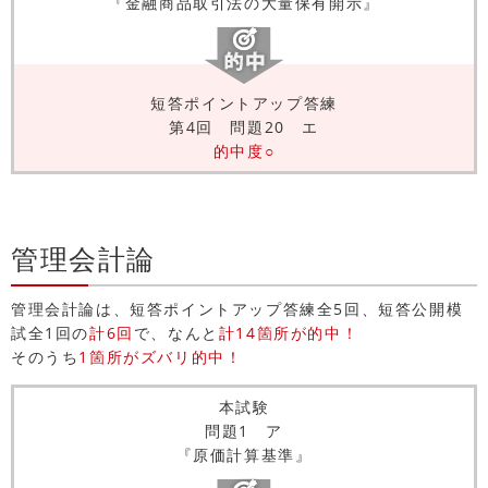
『金融商品取引法の大量保有開示』
短答ポイントアップ答練
第4回 問題20 エ
的中度○
管理会計論
管理会計論は、短答ポイントアップ答練全5回、短答公開模
試全1回の
計6回
で、なんと
計14箇所が的中！
そのうち
1箇所がズバリ的中！
本試験
問題1 ア
『原価計算基準』