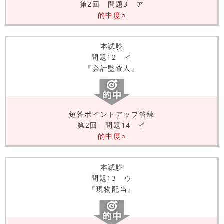
第2回 問題3 ア
的中度○
本試験
問題12 イ
『会計監査人』
短答ポイントアップ答練
第2回 問題14 イ
的中度○
本試験
問題13 ウ
『現物配当』