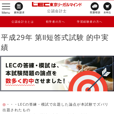
公認会計士
公認会計士とは
初学者の方へ
学習経験者の方へ
平成29年 第Ⅱ短答式試験 的中実
績
◎
・・・LECの答練・模試で出題した論点が本試験でズバリ
出題されたもの