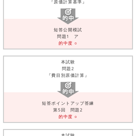
『原価計算基準』
短答公開模試
問題1 ア
的中度 ○
本試験
問題2
『費目別原価計算』
短答ポイントアップ答練
第5回 問題2
的中度 ○
本試験