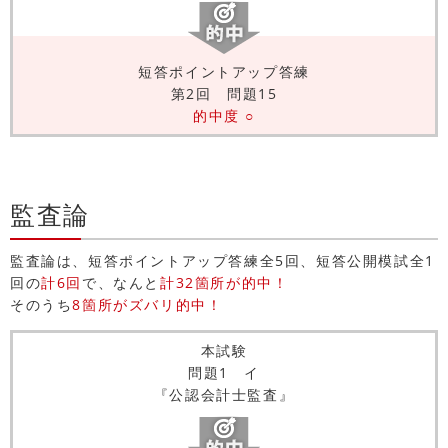
短答ポイントアップ答練
第2回 問題15
的中度 ○
監査論
監査論は、短答ポイントアップ答練全5回、短答公開模試全1
回の
計6回
で、なんと
計32箇所が的中！
そのうち
8箇所がズバリ的中！
本試験
問題1 イ
『公認会計士監査』