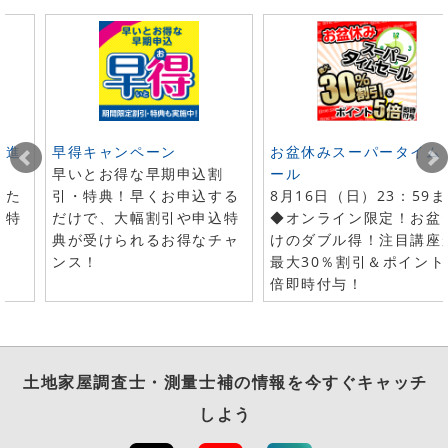
ト進
早得キャンペーン
お盆休みスーパータイム
早いとお得な早期申込割
ール
した
引・特典！早くお申込する
8月16日（日）23：59
で特
だけで、大幅割引や申込特
◆オンライン限定！お盆
典が受けられるお得なチャ
けのダブル得！注目講座
ンス！
最大30％割引＆ポイント
倍即時付与！
土地家屋調査士・測量士補
の情報を今すぐキャッチ
しよう