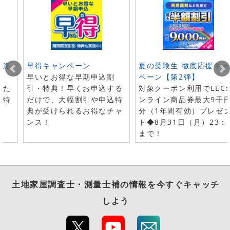
ト進
早得キャンペーン
夏の受験生 徹底応援キャ
早いとお得な早期申込割
ペーン【第2弾】
した
引・特典！早くお申込する
対象クーポン利用でLEC
で特
だけで、大幅割引や申込特
ンライン商品券最大9千
典が受けられるお得なチャ
分（1年間有効）プレゼ
ンス！
ト◆8月31日（月）23：
まで！
土地家屋調査士・測量士補
の情報を今すぐキャッチ
しよう