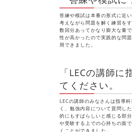
答練や模試は本番の形式に近
考えながら問題を解く練習を
数回分あってかなり膨大な量
性が高かったので実践的な問
用できました。
「LECの講師
てください。
LECの講師のみなさんは指導
く、勉強内容について質問し
的にもすばらしいと感じる部
や受験する上での心持ちの面
くことができました。