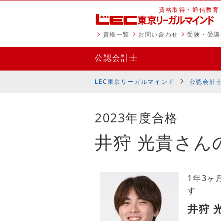
資格取得・通信教育
資格一覧
お問い合わせ
受験・受講
公認会計士
LEC東京リーガルマインド
公認会計
2023年度合格
井狩 光貴さん
1年3
す
井狩 