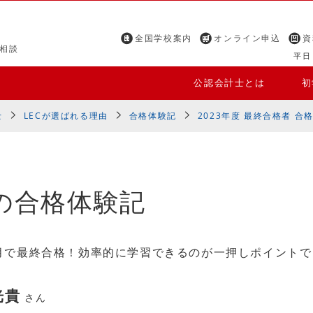
全国学校案内
オンライン申込
資
相談
平日 
公認会計士とは
初
士
LECが選ばれる理由
合格体験記
2023年度 最終合格者 合
の合格体験記
ヶ月で最終合格！効率的に学習できるのが一押しポイントで
光貴
さん