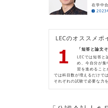
在学中合
202
LECのオススメポ
「短答と論文
LECでは短答
め、今自分が集
習を進めること
では科目数が増えるだけで
それぞれの試験で必要な力