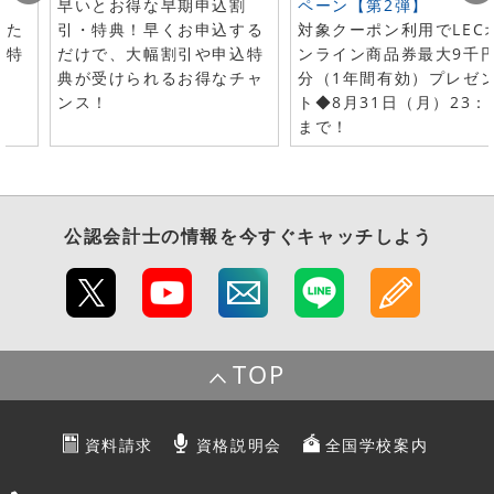
早いとお得な早期申込割
ペーン【第2弾】
した
引・特典！早くお申込する
対象クーポン利用でLEC
で特
だけで、大幅割引や申込特
ンライン商品券最大9千
典が受けられるお得なチャ
分（1年間有効）プレゼ
ンス！
ト◆8月31日（月）23：
まで！
公認会計士
の情報を今すぐキャッチしよう
TOP
資料請求
資格説明会
全国学校案内