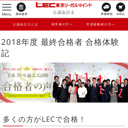
公認会計士
公認会計士とは
初学者の方へ
学習経験者の方へ
2018年度 最終合格者 合格体験
記
多くの方がLECで合格！