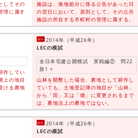
としてその
施設は、換地処分に係る公告があった日
管理に属す
の翌日において、原則として、その公共
施設の所在する市町村の管理に属する。
2014年（平成26年）
的中
LECの模試
全日本宅建公開模試 実戦編② 問22
肢1 ×
耕作してい
簿上の地目
山林を開墾した場合、農地として耕作し
受ける農地
ていても、土地登記簿の地目が「山林」
から「田」又は「畑」に変更されるまで
は、農地法上の農地ではない。
2014年（平成26年）
的中
LECの模試