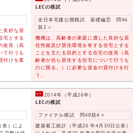
LECの模試
全日本宅建公開模試 基礎編② 問46
肢2 ○
た良好な居
住宅とする
機構は、高齢者の家庭に適した良好な居
の改良（高
住性能及び居住環境を有する住宅とする
いて行うも
ことを主たる目的とする住宅の改良（高
貸付けを業
齢者が自ら居住する住宅について行うも
のに限る。）に必要な資金の貸付けを行
う。
2014年（平成26年）
的中
LECの模試
ファイナル模試 問48肢4 ×
公表）によ
建築着工統計（平成26 年4月30日公表）