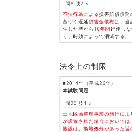
問8 肢2 ×
不法行為による
損害賠償債務
基づく遅延
損害金債権
は、当
生した時から
10年間
行使しな
り、時効によって消滅する。
法令上の制限
■2014年（平成26年）
本試験問題
問20 肢4 ○
土地区画整理事業の施行によ
が設置された場合においては
施設は、換地処分があった旨