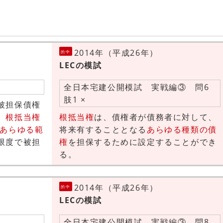
2014年（平成26年）
的中
LECの模試
全日本宅建公開模試 実戦編③ 問6
肢1 ×
被担保債権
、
根抵当権
根抵当権
は、債権者が債務者に対して、
あらゆる範
将来有することとなる
あらゆる種類の債
限度で被担
権
を担保するために設定することができ
る。
2014年（平成26年）
的中
LECの模試
全日本宅建公開模試 実戦編③ 問8