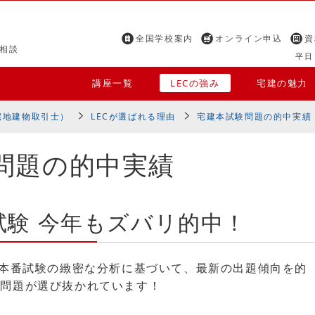
全国学校案内
オンライン申込
資
相談
平日 
講座一覧
LECの強み
宅建の魅力
宅地建物取引士）
LECが選ばれる理由
宅建本試験問題の的中実績
験問題の的中実績
本試験 今年もズバリ的中！
、本番試験の緻密な分析に基づいて、最新の出題傾向を的
い問題が選び抜かれています！