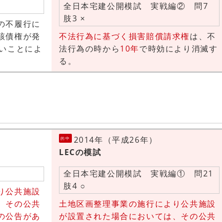
全日本宅建公開模試 実戦編② 問7
肢3 ×
の不履行に
該債権が発
不法行為に基づく損害賠償請求権
は、不
いことによ
法行為の時から
10年
で時効により消滅す
る。
2014年（平成26年）
的中
LECの模試
全日本宅建公開模試 実戦編① 問21
肢4 ○
り公共施設
、その公共
土地区画整理事業の施行により公共施設
の公告があ
が設置された場合においては、その公共