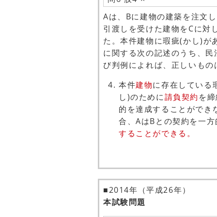
Aは、Bに建物の建築を注文
引渡しを受けた建物をCに対
た。本件建物に瑕疵(かし)が
に関する次の記述のうち、民
び判例によれば、正しいもの
本件
建物
に存在している
し)のために
請負契約
を締
的を達成することができ
合、AはBとの契約を一方
することができる。
■2014年（平成26年）
本試験問題