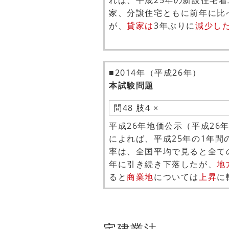
れば、平成25年の新設住宅
家、分譲住宅ともに前年に比
が、
貸家は
3年ぶりに
減少し
■2014年（平成26年）
本試験問題
問48 肢4 ×
平成26年地価公示（平成26
によれば、平成25年の1年間
率は、全国平均で見ると全て
年に引き続き下落したが、
地
ると
商業地
については
上昇
に
宅建業法