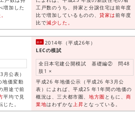
着工戸数は持
によれば、平成25 年度の新設住宅の着
べ増加した
工戸数のうち、持家と分譲住宅は前年度
た。
比で増加しているものの、
貸家は
前年度
比で
減少した。
2014年（平成26年）
的中
LECの模試
全日本宅建公開模試 基礎編② 問48
肢1 ×
年3月公表）
の地価変動
平成26 年地価公示（平成26 年3月公
の用途で前
表）によれば、平成25 年1年間の地価の
方
平均で見
概況は、三大都市圏、
地方圏
ともに、
商
転じた。
業地
はわずかな
上昇
となっている。