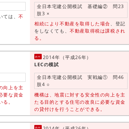
全日本宅建公開模試 基礎編② 問23
肢3 ×
いては、
不
相続により不動産を取得した場合
、登記
をしなくても、
不動産取得税は課税され
る。
2014年（平成26年）
的中
LECの模試
全日本宅建公開模試 実戦編① 問46
肢4 ○
の向上を主
必要な資金
機構は、地震に対する安全性の向上を主
いる。
たる目的とする住宅の改良に必要な資金
の貸付けを行うことができる。
2014年（平成26年）
的中