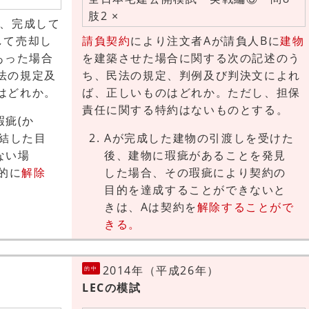
肢2 ×
し、完成して
して売却し
請負契約
により注文者Aが請負人Bに
建物
あった場合
を建築させた場合に関する次の記述のう
法の規定及
ち、民法の規定、判例及び判決文によれ
はどれか。
ば、正しいものはどれか。ただし、担保
責任に関する特約はないものとする。
瑕疵(か
結した目
Aが完成した建物の引渡しを受けた
ない場
後、建物に瑕疵があることを発見
的に
解除
した場合、その瑕疵により契約の
目的を達成することができないと
きは、Aは契約を
解除することがで
きる。
2014年（平成26年）
的中
LECの模試