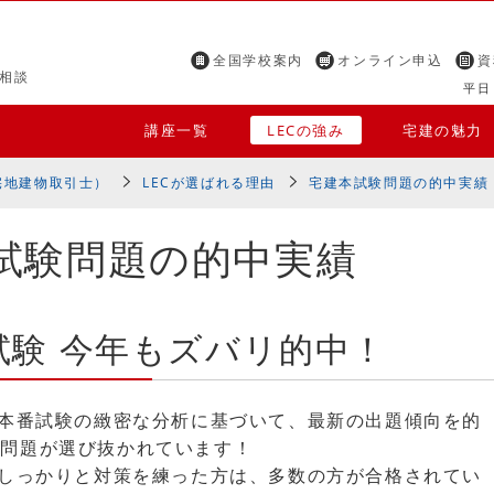
全国学校案内
オンライン申込
資
相談
平日 
講座一覧
LECの強み
宅建の魅力
宅地建物取引士）
LECが選ばれる理由
宅建本試験問題の的中実績
本試験問題の的中実績
本試験 今年もズバリ的中！
、本番試験の緻密な分析に基づいて、最新の出題傾向を的
い問題が選び抜かれています！
でしっかりと対策を練った方は、多数の方が合格されてい