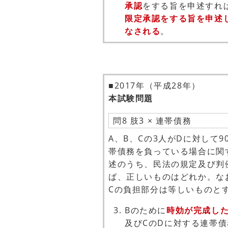
承認
をする旨を申述すれ
限定承認をする旨を申述
なされる
。
■2017年（平成28年）
本試験問題
問8 肢3 × 連帯債務
A、B、Cの3人がDに対して9
帯債務を負っている場合に関
述のうち、民法の規定及び判
ば、正しいものはどれか。な
Cの負担部分は等しいものと
Bのために
時効が完成し
及びCのDに対する連帯