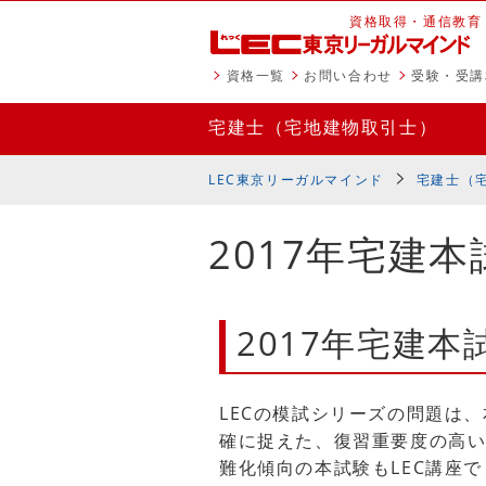
資格取得・通信教育
資格一覧
お問い合わせ
受験・受講
宅建士
（宅地建物取引士）
LEC東京リーガルマインド
宅建士
（
2017年宅建
2017年宅建
LECの模試シリーズの問題は
確に捉えた、復習重要度の高
難化傾向の本試験もLEC講座