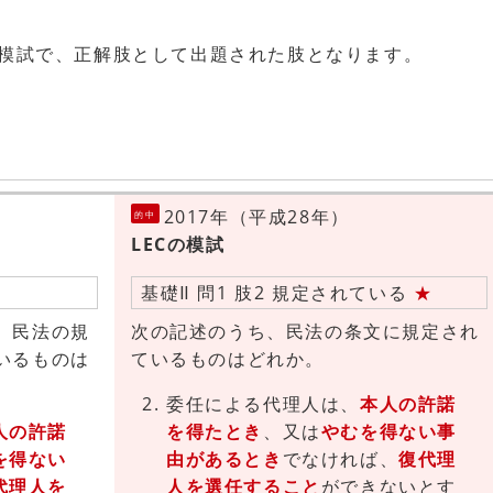
開模試で、正解肢として出題された肢となります。
2017年（平成28年）
的中
LECの模試
基礎Ⅱ 問1 肢2 規定されている
★
、民法の規
次の記述のうち、民法の条文に規定され
いるものは
ているものはどれか。
委任による代理人は、
本人の許諾
人の許諾
を得たとき
、又は
やむを得ない事
を得ない
由があるとき
でなければ、
復代理
代理人を
人を選任すること
ができないとす