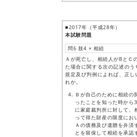
■2017年（平成28年）
本試験問題
問6 肢4 × 相続
Ａが死亡し、相続人がBとＣ
た場合に関する次の記述のう
規定及び判例によれば、正し
れか。
Ｂが自己のために相続の
ったことを知った時から
に家庭裁判所に対して、
って得た財産の限度にお
Ａの債務及び遺贈を弁済
とを留保して相続を承認