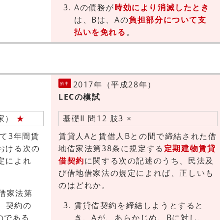
Aの債務が
時効により消滅したとき
は、Bは、Aの
負担部分について支
払いを免れる
。
2017年（平成28年）
的中
LECの模試
借家）
★
基礎Ⅱ 問12 肢3 ×
て3年間賃
賃貸人Aと賃借人Bとの間で締結された借
おける次の
地借家法第38条に規定する
定期建物賃貸
定によれ
借契約
に関する次の記述のうち、民法及
び借地借家法の規定によれば、正しいも
のはどれか。
借家法第
、契約の
賃貸借契約を締結しようとすると
のである
き、Aが、あらかじめ、Bに対し、