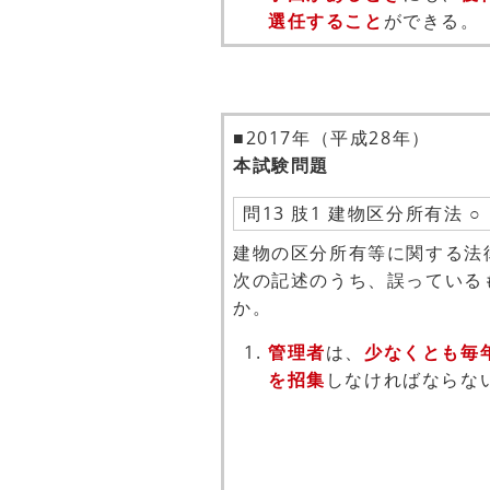
選任すること
ができる。
■2017年（平成28年）
本試験問題
問13 肢1 建物区分所有法 ○
建物の区分所有等に関する法
次の記述のうち、誤っている
か。
管理者
は、
少なくとも毎
を招集
しなければならな