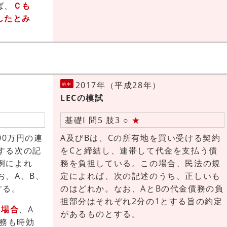
ば、
Ｃも
したとみ
2017年（平成28年）
的中
LECの模試
基礎Ⅰ 問5 肢3 ○
★
00万円の連
A及びBは、Cの所有地を買い受ける契約
する次の記
をCと締結し、連帯して代金を支払う債
例によれ
務を負担している。この場合、民法の規
お、A、B、
定によれば、次の記述のうち、正しいも
する。
のはどれか。なお、AとBの代金債務の負
担部分はそれぞれ2分の1とする旨の約定
た場合
、A
があるものとする。
債務も時効