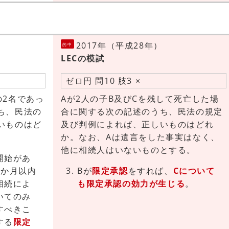
2017年（平成28年）
的中
LECの模試
ゼロ円 問10 肢3 ×
の2名であっ
Aが2人の子B及びCを残して死亡した場
ち、民法の
合に関する次の記述のうち、民法の規定
いものはど
及び判例によれば、正しいものはどれ
か。なお、Aは遺言をした事実はなく、
他に相続人はいないものとする。
開始があ
3か月以内
Bが
限定承認
をすれば、
Cについて
相続によ
も限定承認の効力が生じる
。
いてのみ
すべきこ
する
限定