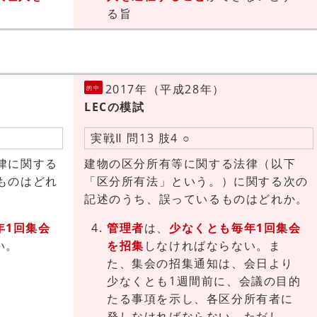
る旨
2017年（平成28年）
的中
LECの模試
実戦Ⅱ 問13 肢4 ○
律に関する
建物の区分所有等に関する法律（以下
ものはどれ
「区分所有法」という。）に関する次の
記述のうち、誤っているものはどれか。
年1回集会
管理者
は、
少なくとも毎年1回集会
い。
を招集
しなければならない。ま
た、集会の招集通知は、会日より
少なくとも1週間前に、会議の目的
たる事項を示し、各区分所有者に
発しなければならない。ただし、