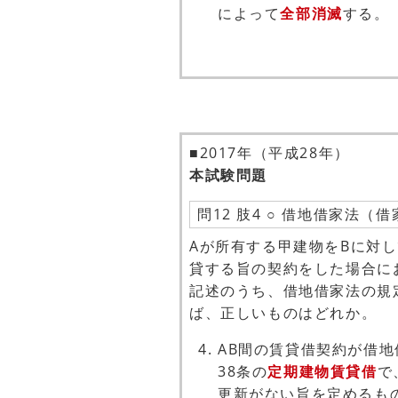
によって
全部消滅
する。
■2017年（平成28年）
本試験問題
問12 肢4 ○ 借地借家法（
Aが所有する甲建物をBに対し
貸する旨の契約をした場合に
記述のうち、借地借家法の規
ば、正しいものはどれか。
AB間の賃貸借契約が借地
38条の
定期建物賃貸借
で
更新がない旨を定めるも