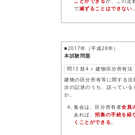
ことができる
が、この定
で
減ずることはできない
■2017年（平成28年）
本試験問題
問13 肢4 ○ 建物区分所有法
建物の区分所有等に関する法
次の記述のうち、誤っている
か。
集会は、区分所有者
全員
あれば、
招集の手続を経
くことができる
。