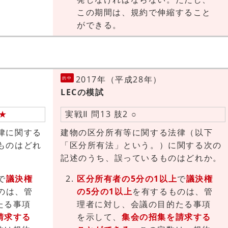
この期間は、規約で伸縮すること
ができる。
2017年（平成28年）
的中
LECの模試
★
実戦Ⅱ 問13 肢2 ○
律に関する
建物の区分所有等に関する法律（以下
ものはどれ
「区分所有法」という。）に関する次の
記述のうち、誤っているものはどれか。
で
議決権
区分所有者の5分の1以上
で
議決権
のは、管
の5分の1以上
を有するものは、管
たる事項
理者に対し、会議の目的たる事項
請求する
を示して、
集会の招集を請求する