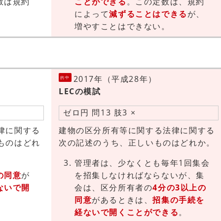
数は規約
ことができる
。この定数は、規約
。
によって
減ずることはできる
が、
増やすことはできない。
2017年（平成28年）
的中
LECの模試
ゼロ円 問13 肢3 ×
律に関する
建物の区分所有等に関する法律に関する
ものはどれ
次の記述のうち、正しいものはどれか。
管理者は、少なくとも毎年1回集会
の同意
が
を招集しなければならないが、集
ないで開
会は、区分所有者の
4分の3以上の
同意
があるときは、
招集の手続を
経ないで開くことができる
。