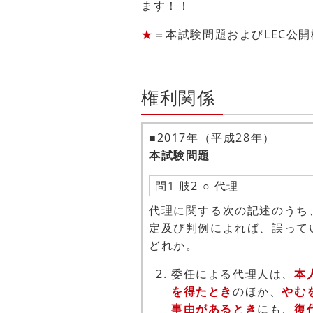
ます！！
★
＝本試験問題およびLEC公
権利関係
■2017年（平成28年）
本試験問題
問1 肢2 ○ 代理
代理に関する次の記述のうち
定及び判例によれば、誤って
どれか。
委任による代理人は、
本
を得たとき
のほか、
やむ
事由があるとき
にも、
復