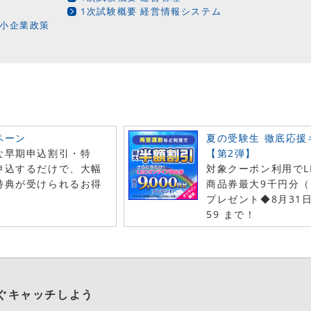
1次試験概要 経営情報システム
中小企業政策
ペーン
夏の受験生 徹底応援
な早期申込割引・特
【第2弾】
申込するだけで、大幅
対象クーポン利用でL
特典が受けられるお得
商品券最大9千円分（
！
プレゼント◆8月31
59 まで！
ぐキャッチしよう