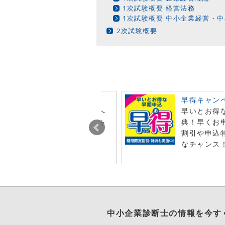
1次試験概要 経営法務
1次試験概要 中小企業経営・
2次試験概要
ビュー投稿でポイント進呈
早得キャン
今月オンライン注文した商品へ
早いとお得
レビュー投稿で特典ポイントを
典！早くお
t！
割引や申込
なチャンス
中小企業診断士
の情報を今す