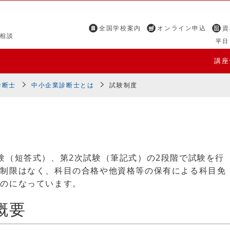
全国学校案内
オンライン申込
資
相談
平日 
講座
診断士
中小企業診断士とは
試験制度
験（短答式）、第2次試験（筆記式）の2段階で試験を行
に制限はなく、科目の合格や他資格等の保有による科目免
ものになっています。
概要