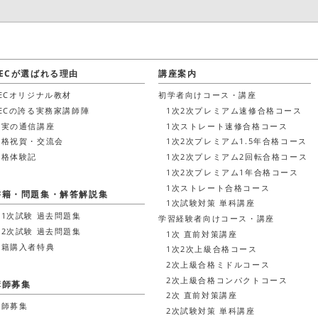
LECが選ばれる理由
講座案内
LECオリジナル教材
初学者向けコース・講座
LECの誇る実務家講師陣
1次2次プレミアム速修合格コース
充実の通信講座
1次ストレート速修合格コース
合格祝賀・交流会
1次2次プレミアム1.5年合格コース
合格体験記
1次2次プレミアム2回転合格コース
1次2次プレミアム1年合格コース
1次ストレート合格コース
書籍・問題集・解答解説集
1次試験対策 単科講座
第1次試験 過去問題集
学習経験者向けコース・講座
第2次試験 過去問題集
1次 直前対策講座
書籍購入者特典
1次2次上級合格コース
2次上級合格ミドルコース
2次上級合格コンパクトコース
講師募集
2次 直前対策講座
講師募集
2次試験対策 単科講座