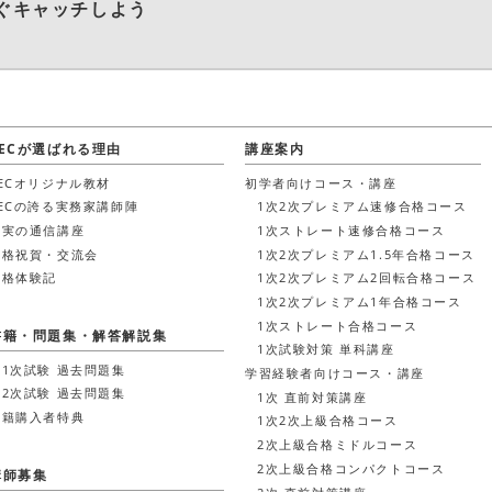
ぐキャッチしよう
LECが選ばれる理由
講座案内
LECオリジナル教材
初学者向けコース・講座
LECの誇る実務家講師陣
1次2次プレミアム速修合格コース
充実の通信講座
1次ストレート速修合格コース
合格祝賀・交流会
1次2次プレミアム1.5年合格コース
合格体験記
1次2次プレミアム2回転合格コース
1次2次プレミアム1年合格コース
1次ストレート合格コース
書籍・問題集・解答解説集
1次試験対策 単科講座
第1次試験 過去問題集
学習経験者向けコース・講座
第2次試験 過去問題集
1次 直前対策講座
書籍購入者特典
1次2次上級合格コース
2次上級合格ミドルコース
2次上級合格コンパクトコース
講師募集