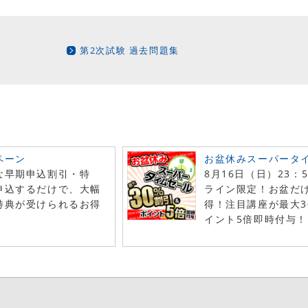
第2次試験 過去問題集
ペーン
お盆休みスーパータ
な早期申込割引・特
8月16日（日）23：
申込するだけで、大幅
ライン限定！お盆だ
特典が受けられるお得
得！注目講座が最大3
！
イント5倍即時付与！