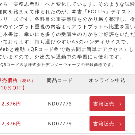
から「実務思考型」へと変化しています。そのような試
傾向を踏まえて作られたのが、本書「FOCUS」テキスト
シリーズです。各科目の重要事項を分かり易く整理し、
来のインプット重視の内容よりアウトプットへ比重を置
た本書は、幸いにも多くの受講生の方からご好評をいた
いております。持ち運びやすいA5のハンディサイズで、
Webと連動（QRコード® で過去問に簡単にアクセス）し
ていますので、外出先や通勤中の学習にも便利です。
※QRコード®は株式会社デンソーウェーブの登録商標です。
C販売価格
商品コード
オンライン申込
（税込）
10％OFF】
書籍販売
2,376円
ND07778
書籍販売
2,376円
ND07779