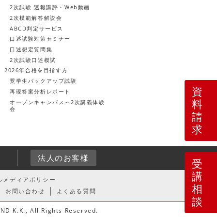
2次試験 速報講評・Web動画
2次模範解答解説会
ABCD判定サービス
口述試験対策セミナー
口述想定質問集
2次試験口述模試
2026年合格を目指す方
奨学生バックアップ試験
資
再現答案分析レポート
料
オープンキャンパス～2次講義体験
会
請
求
4
法人のお客様
受
講
ルメディアポリシー
相
お問い合わせ
よくある質問
談
D K.K., All Rights Reserved.