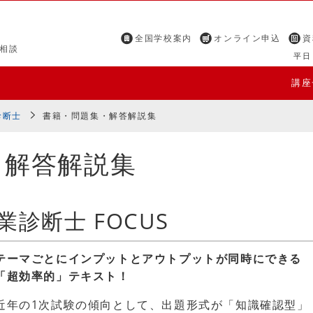
全国学校案内
オンライン申込
資
相談
平日 
講座
診断士
書籍・問題集・解答解説集
・解答解説集
診断士 FOCUS
テーマごとにインプットとアウトプットが同時にできる
「超効率的」テキスト！
近年の1次試験の傾向として、出題形式が「知識確認型」