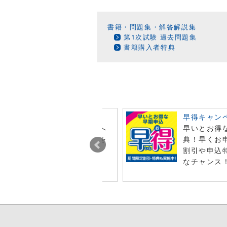
書籍・問題集・解答解説集
第1次試験 過去問題集
書籍購入者特典
ビュー投稿でポイント進呈
早得キャン
今月オンライン注文した商品へ
早いとお得
レビュー投稿で特典ポイントを
典！早くお
t！
割引や申込
なチャンス