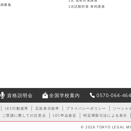
2次 直前対策講座
講師募集
2次試験対策 単科講座
資格説明会
全国学校案内
0570-064-46
LEC行動規準
広告表示規準
プライバシーポリシー
ソーシャ
ご受講に際しての注意点
LEC申込規定
特定商取引法による表示
© 2026 TOKYO LEGAL MIN