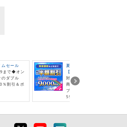
イムセール
夏の受験生 徹底応援キャンペ
59まで◆オン
【第2弾】
けのダブル
対象クーポン利用でLECオン
0％割引＆ポ
商品券最大9千円分（1年間有
プレゼント◆8月31日（月）2
59 まで！