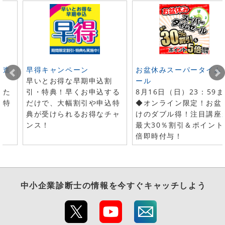
ト進
早得キャンペーン
お盆休みスーパータイム
早いとお得な早期申込割
ール
した
引・特典！早くお申込する
8月16日（日）23：59
で特
だけで、大幅割引や申込特
◆オンライン限定！お盆
典が受けられるお得なチャ
けのダブル得！注目講座
ンス！
最大30％割引＆ポイント
倍即時付与！
中小企業診断士
の情報を今すぐキャッチしよう