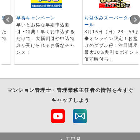
ト進
早得キャンペーン
お盆休みスーパータイム
早いとお得な早期申込割
ール
した
引・特典！早くお申込する
8月16日（日）23：59
で特
だけで、大幅割引や申込特
◆オンライン限定！お盆
典が受けられるお得なチャ
けのダブル得！注目講座
ンス！
最大30％割引＆ポイント
倍即時付与！
マンション管理士・管理業務主任者
の情報を今すぐ
キャッチしよう
TOP