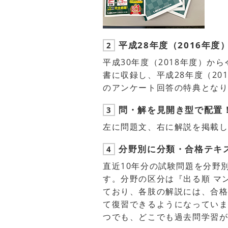
平成28年度（2016年
2
平成30年度（2018年度）か
書に収録し、平成28年度（20
のアンケート回答の特典とな
問・解を見開き型で配置
3
左に問題文、右に解説を掲載
分野別に分類・合格テキ
4
直近10年分の試験問題を分野
す。分野の区分は『出る順 マ
ており、各肢の解説には、合
て復習できるようになっていま
つでも、どこでも過去問学習