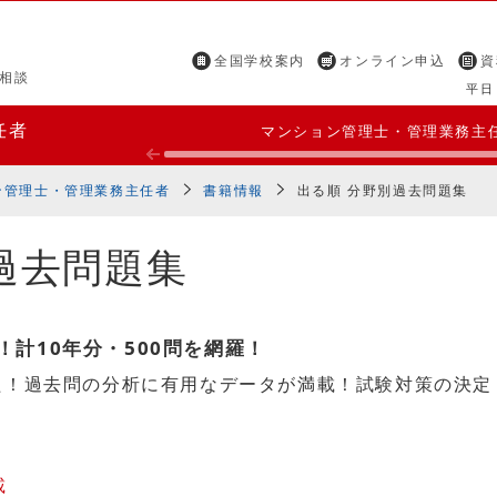
全国学校案内
オンライン申込
資
相談
平日 
任者
マンション管理士・管理業務主
ン管理士・管理業務主任者
書籍情報
出る順 分野別過去問題集
過去問題集
計10年分・500問を網羅！
た！過去問の分析に有用なデータが満載！試験対策の決定
載