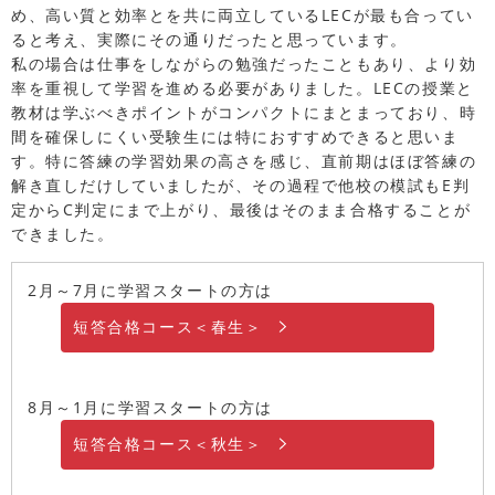
め、高い質と効率とを共に両立しているLECが最も合ってい
ると考え、実際にその通りだったと思っています。
私の場合は仕事をしながらの勉強だったこともあり、より効
率を重視して学習を進める必要がありました。LECの授業と
教材は学ぶべきポイントがコンパクトにまとまっており、時
間を確保しにくい受験生には特におすすめできると思いま
す。特に答練の学習効果の高さを感じ、直前期はほぼ答練の
解き直しだけしていましたが、その過程で他校の模試もE判
定からC判定にまで上がり、最後はそのまま合格することが
できました。
2月～7月に学習スタートの方は
短答合格コース＜春生＞
8月～1月に学習スタートの方は
短答合格コース＜秋生＞