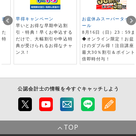
ト進
早得キャンペーン
お盆休みスーパータイム
早いとお得な早期申込割
ール
した
引・特典！早くお申込する
8月16日（日）23：59
で特
だけで、大幅割引や申込特
◆オンライン限定！お盆
典が受けられるお得なチャ
けのダブル得！注目講座
ンス！
最大30％割引＆ポイント
倍即時付与！
公認会計士
の情報を今すぐキャッチしよう
TOP