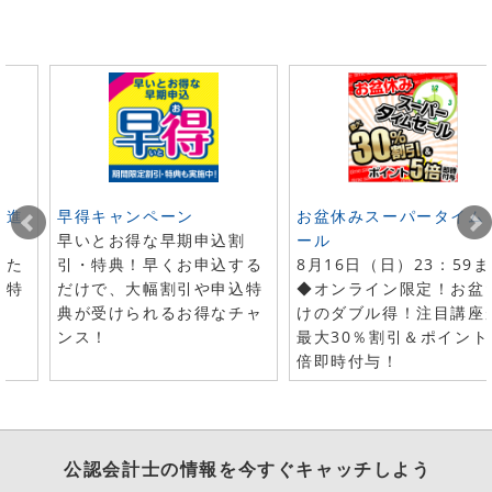
ト進
早得キャンペーン
お盆休みスーパータイム
早いとお得な早期申込割
ール
した
引・特典！早くお申込する
8月16日（日）23：59
で特
だけで、大幅割引や申込特
◆オンライン限定！お盆
典が受けられるお得なチャ
けのダブル得！注目講座
ンス！
最大30％割引＆ポイント
倍即時付与！
公認会計士
の情報を今すぐキャッチしよう