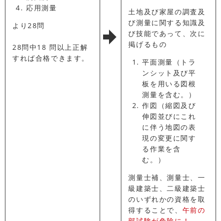
応用測量
土地及び家屋の調査及
び測量に関する知識及
より28問
び技能であって、次に
掲げるもの
28問中18 問以上正解
すれば合格できます。
平面測量（トラ
ンシット及び平
板を用いる図根
測量を含む。）
作図（縮図及び
伸図並びにこれ
に伴う地図の表
現の変更に関す
る作業を含
む。）
測量士補、測量士、一
級建築士、二級建築士
のいずれかの資格を取
得することで、
午前の
部試験が免除に！