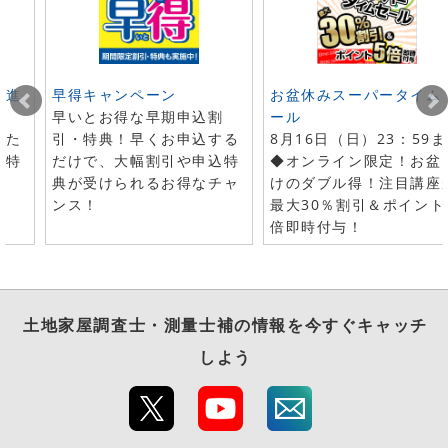
ト進
早得キャンペーン
お盆休みスーパータイム
早いとお得な早期申込割
ール
した
引・特典！早くお申込する
8月16日（日）23：59
で特
だけで、大幅割引や申込特
◆オンライン限定！お盆
典が受けられるお得なチャ
けのダブル得！注目講座
ンス！
最大30％割引＆ポイント
倍即時付与！
土地家屋調査士・測量士補
の情報を今すぐキャッチ
しよう