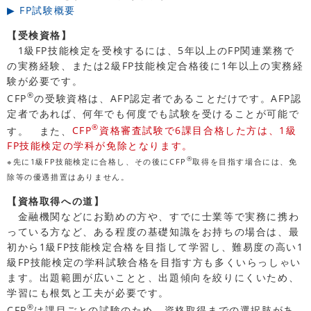
▶ FP試験概要
【受検資格】
1級FP技能検定を受検するには、5年以上のFP関連業務で
の実務経験、または2級FP技能検定合格後に1年以上の実務経
験が必要です。
®
CFP
の受験資格は、AFP認定者であることだけです。AFP認
定者であれば、何年でも何度でも試験を受けることが可能で
®
す。 また、
CFP
資格審査試験で6課目合格した方は、1級
FP技能検定の学科が免除となります。
®
※先に1級FP技能検定に合格し、その後にCFP
取得を目指す場合には、免
除等の優遇措置はありません。
【資格取得への道】
金融機関などにお勤めの方や、すでに士業等で実務に携わ
っている方など、ある程度の基礎知識をお持ちの場合は、最
初から1級FP技能検定合格を目指して学習し、難易度の高い1
級FP技能検定の学科試験合格を目指す方も多くいらっしゃい
ます。出題範囲が広いことと、出題傾向を絞りにくいため、
学習にも根気と工夫が必要です。
®
CFP
は課目ごとの試験のため、資格取得までの選択肢があ