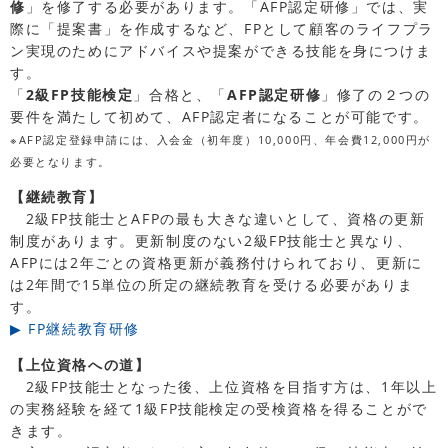
修
」を修了する必要があります。「AFP認定研修」では、実
際に「提案書」を作成するなど、FPとして顧客のライフプラ
ン実現のためにアドバイスや提案ができる技能を身につけま
す。
「
2級FP技能検定
」合格と、「
AFP認定研修
」修了の２つの
要件を満たして初めて、AFP認定者になることが可能です。
※AFP認定登録申請には、入会金（初年度）10,000円、年会費12,000円が
必要となります。
【継続教育】
2級FP技能士とAFPの最も大きな違いとして、資格の更新
制度があります。更新制度のない2級FP技能士と異なり、
AFPには2年ごとの資格更新が義務付けられており、更新に
は2年間で15単位の所定の継続教育を受ける必要がありま
す。
▶ FP継続教育研修
【上位資格への道】
2級FP技能士となった後、上位資格を目指す方は、1年以上
の実務経験を経て1級FP技能検定の受検資格を得ることがで
きます。