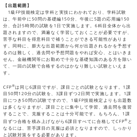
【出題範囲】
1級FP技能検定は学科と実技にわかれており、学科試験
は、午前中に50問の基礎編150分、午後に5題の応用編150
分、合計5時間の試験を1日で実施します。6科目全体から出
題されますので、満遍なく学習しておくことが必要ですが、
苦手な科目を得意科目で補うことができる可能性がありま
す。同時に、膨大な出題範囲から何が出題されるかを予想す
るのは難しく、過去問や予想問題をやれば安心、とはいきま
せん。金融機関等にお勤めで十分な基礎知識のある方を除い
て、一回の試験で合格するのはかなり難しい試験といえま
す。
®
CFP
は同じ6課目ですが、課目ごとの試験となります。1課
目50問120分の試験を、3課目ずつ2日間で実施します。1課
目につき50問の試験ですので、1級FP技能検定よりも出題数
は多くなりますが、課目ごとに集中して学習、過去問を復習
することで、克服することは十分可能です。もちろん、1課
®
目ずつ合格を積み上げながら6課目すべてに合格してCFP
と
なるには、苦手課目の克服は必須となりますので、しっかり
と試験対策をする必要があります。