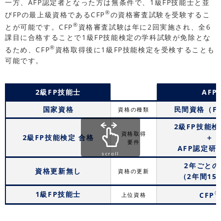
一方、AFP認定者となった方は無条件で、1級FP技能士と並
®
びFPの最上級資格であるCFP
の資格審査試験を受験するこ
®
とが可能です。CFP
資格審査試験は年に2回実施され、全6
課目に合格することで1級FP技能検定の学科試験が免除とな
®
るため、CFP
資格取得後に1級FP技能検定を受検することも
可能です。
2級FP技能士
AFP
国家資格
民間資格（F
資格の種類
2級FP技能検
資格取得
2級FP技能検定 合格
＋
要件
AFP認定研
scroll
2年ごとの
資格更新無し
資格の更新
（2年間15
®
1級FP技能士
CFP
上位資格