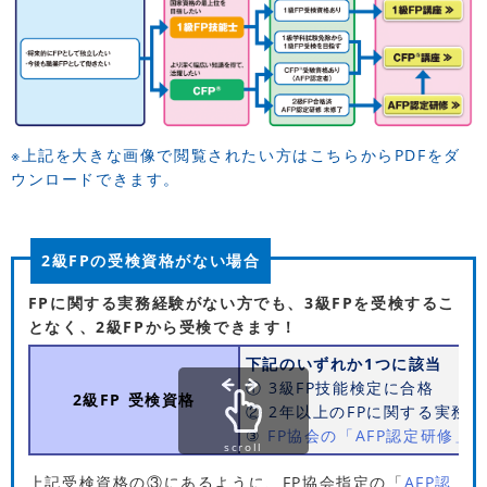
※上記を大きな画像で閲覧されたい方はこちらからPDFをダ
ウンロードできます。
2級FPの受検資格がない場合
FPに関する実務経験がない方でも、3級FPを受検するこ
となく、2級FPから受検できます！
下記のいずれか1つに該当
① 3級FP技能検定に合格
2級FP 受検資格
② 2年以上のFPに関する実務
③
FP協会の「AFP認定研修」
scroll
上記受検資格の③にあるように、FP協会指定の「
AFP認