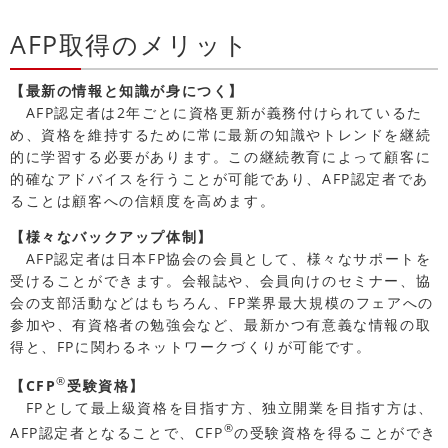
AFP取得のメリット
【最新の情報と知識が身につく】
AFP認定者は2年ごとに資格更新が義務付けられているた
め、資格を維持するために常に最新の知識やトレンドを継続
的に学習する必要があります。この継続教育によって顧客に
的確なアドバイスを行うことが可能であり、AFP認定者であ
ることは顧客への信頼度を高めます。
【様々なバックアップ体制】
AFP認定者は日本FP協会の会員として、様々なサポートを
受けることができます。会報誌や、会員向けのセミナー、協
会の支部活動などはもちろん、FP業界最大規模のフェアへの
参加や、有資格者の勉強会など、最新かつ有意義な情報の取
得と、FPに関わるネットワークづくりが可能です。
®
【CFP
受験資格】
FPとして最上級資格を目指す方、独立開業を目指す方は、
®
AFP認定者となることで、CFP
の受験資格を得ることができ