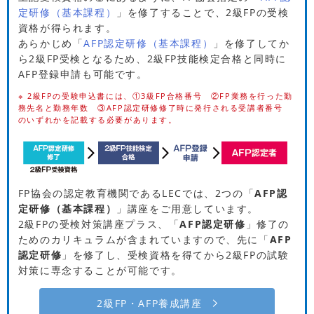
定研修（基本課程）
」を修了することで、2級FPの受検
資格が得られます。
あらかじめ「
AFP認定研修（基本課程）
」を修了してか
ら2級FP受検となるため、2級FP技能検定合格と同時に
AFP登録申請も可能です。
※ 2級FPの受験申込書には、①3級FP合格番号 ②FP業務を行った勤
務先名と勤務年数 ③AFP認定研修修了時に発行される受講者番号
のいずれかを記載する必要があります。
FP協会の認定教育機関であるLECでは、2つの「
AFP認
定研修（基本課程）
」講座をご用意しています。
2級FPの受検対策講座プラス、「
AFP認定研修
」修了の
ためのカリキュラムが含まれていますので、先に「
AFP
認定研修
」を修了し、受検資格を得てから2級FPの試験
対策に専念することが可能です。
2級FP・AFP養成講座