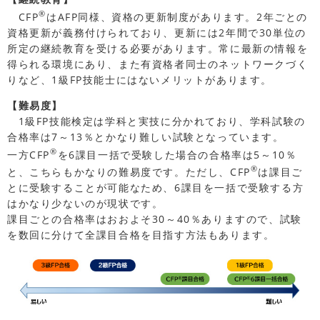
®
CFP
はAFP同様、資格の更新制度があります。2年ごとの
資格更新が義務付けられており、更新には2年間で30単位の
所定の継続教育を受ける必要があります。常に最新の情報を
得られる環境にあり、また有資格者同士のネットワークづく
りなど、1級FP技能士にはないメリットがあります。
【難易度】
1級FP技能検定は学科と実技に分かれており、学科試験の
合格率は7～13％とかなり難しい試験となっています。
®
一方CFP
を6課目一括で受験した場合の合格率は5～10％
®
と、こちらもかなりの難易度です。ただし、CFP
は課目ご
とに受験することが可能なため、6課目を一括で受験する方
はかなり少ないのが現状です。
課目ごとの合格率はおおよそ30～40％ありますので、試験
を数回に分けて全課目合格を目指す方法もあります。