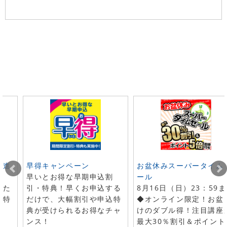
ト進
早得キャンペーン
お盆休みスーパータイム
早いとお得な早期申込割
ール
した
引・特典！早くお申込する
8月16日（日）23：59
で特
だけで、大幅割引や申込特
◆オンライン限定！お盆
典が受けられるお得なチャ
けのダブル得！注目講座
ンス！
最大30％割引＆ポイント