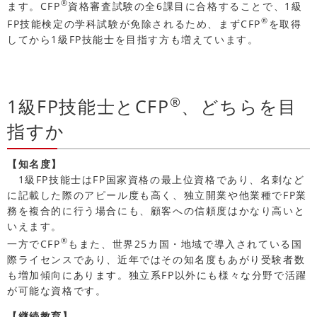
®
ます。CFP
資格審査試験の全6課目に合格することで、1級
®
FP技能検定の学科試験が免除されるため、まずCFP
を取得
してから1級FP技能士を目指す方も増えています。
®
1級FP技能士とCFP
、どちらを目
指すか
【知名度】
1級FP技能士はFP国家資格の最上位資格であり、名刺など
に記載した際のアピール度も高く、独立開業や他業種でFP業
務を複合的に行う場合にも、顧客への信頼度はかなり高いと
いえます。
®
一方でCFP
もまた、世界25カ国・地域で導入されている国
際ライセンスであり、近年ではその知名度もあがり受験者数
も増加傾向にあります。独立系FP以外にも様々な分野で活躍
が可能な資格です。
【継続教育】