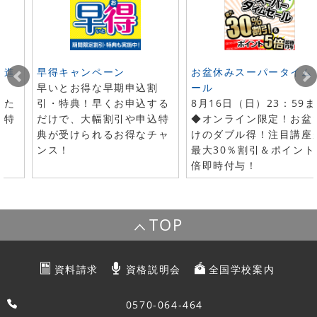
ト進
早得キャンペーン
お盆休みスーパータイム
早いとお得な早期申込割
ール
した
引・特典！早くお申込する
8月16日（日）23：59
で特
だけで、大幅割引や申込特
◆オンライン限定！お盆
典が受けられるお得なチャ
けのダブル得！注目講座
ンス！
最大30％割引＆ポイント
倍即時付与！
TOP
資料請求
資格説明会
全国学校案内
0570-064-464