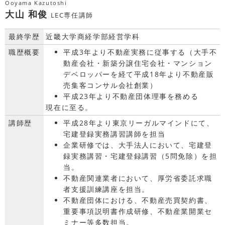
Ooyama Kazutoshi
大山 和俊
LEC専任講師
最終学歴
近畿大学商経学部経営学科
職歴概要
平成3年より不動産実務に従事する（大手不
動産会社・新築分譲住宅会社・マンション
デベロッパーを経て平成18年より不動産販
売集客コンサル会社創業）
平成23年より不動産団体理事を務める
現在に至る。
講師歴
平成28年より東京リーガルマインドにて、
宅建登録実務講習講師を担当
企業研修では、大手法人において、宅建登
録実務講習・宅建登録講習（5問免除）を担
当。
不動産関連業者において、厚労省委託求職
者支援訓練講座を担当。
不動産団体における、不動産売買契約書、
重要事項説明書作成研修、不動産業開業セ
ミナー等多数担当。