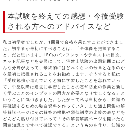
本試験を終えての感想・今後受験
される方へのアドバイスなど
私は初学者でしたが、1回目で合格を果たすことができまし
た。初学者が最初にすべきことは、「全体像を把握するこ
と」だと思います。LECのパンフレットやテキストの目次、
ネット記事などを参照にして、宅建士試験の出題範囲にはど
んな分野があって、最終的にはどれくらいの分量となるのか
を最初に把握されることをお勧めします。そうすると私は
「受験勉強が進んでいくと前に学習したことを忘れていっ
て、中盤以降は過去に学習したことの忘却防止の作業と新し
く学ぶことのインプットの両方が必要となり忙しくなる」と
いうことに気づきました。したがって私は当初から、知識の
再確認するための独自資料を作っていき、また過去問集の解
答解説ページにその解答の根拠や類似制度の比較の表などを
どんどん貼り付けていって「その解答解説ページを開いたら
関連知識まですべて確認できる」というものを作り、知識の