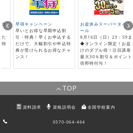
ト進
早得キャンペーン
お盆休みスーパータイム
早いとお得な早期申込割
ール
した
引・特典！早くお申込する
8月16日（日）23：59
で特
だけで、大幅割引や申込特
◆オンライン限定！お盆
典が受けられるお得なチャ
けのダブル得！注目講座
ンス！
最大30％割引＆ポイント
倍即時付与！
TOP
資料請求
資格説明会
全国学校案内
0570-064-464