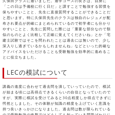
久保田クラスに通いました。通学コースの良さは、自身に
「この日は予備校に行く日だ」と課すことで勉強する習慣を
保ちやすいことと、先生に直接質問することができることだ
と思います。特に久保田先生のクラスは独自のレジュメが配
布され要点が的確にまとめられているので初学者にも分かり
やすいことと、先生に質問した際には「重要な部分なので類
似のものとよく比較して正確に覚えてくださいね」とか「宅
建士試験ではそこを問われたことは過去には無いので、少し
深入りし過ぎているかもしれませんね」などといった的確な
アドバイスをいただけることも受験勉強を効率的に進めるこ
とに役立ちました。
LECの模試について
講義の進度に合わせて過去問を潰していっていたので、模試
が始まる頃には高得点できるくらいの自信となっていたので
すが、実際に模試を受けてみると30点程度しか得点できずに
愕然としました。その体験が知識の精度を上げていく意識を
持つ良いきっかけになりました。過去問は数が限られている
ので受験勉強の終盤ではどうしても知っている問題ばかりに