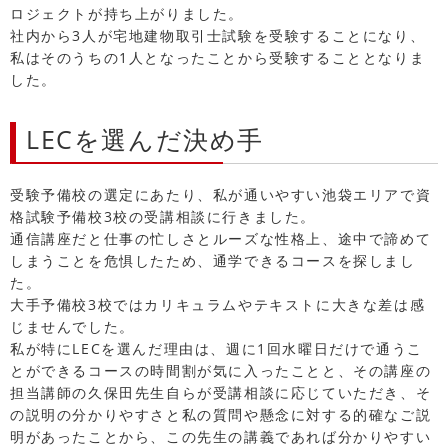
ロジェクトが持ち上がりました。
社内から3人が宅地建物取引士試験を受験することになり、
私はそのうちの1人となったことから受験することとなりま
した。
LECを選んだ決め手
受験予備校の選定にあたり、私が通いやすい池袋エリアで資
格試験予備校3校の受講相談に行きました。
通信講座だと仕事の忙しさとルーズな性格上、途中で諦めて
しまうことを危惧したため、通学できるコースを探しまし
た。
大手予備校3校ではカリキュラムやテキストに大きな差は感
じませんでした。
私が特にLECを選んだ理由は、週に1回水曜日だけで通うこ
とができるコースの時間割が気に入ったことと、その講座の
担当講師の久保田先生自らが受講相談に応じていただき、そ
の説明の分かりやすさと私の質問や懸念に対する的確なご説
明があったことから、この先生の講義であれば分かりやすい