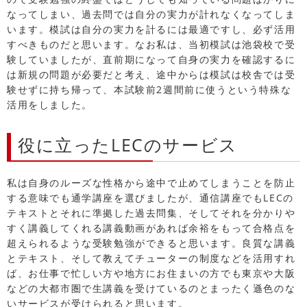
なってしまい、過去問では自分の実力が計れなくなってしま
います。模試は自分の実力を計るには最適ですし、必ず活用
すべきものだと思います。なお私は、当初模試は池袋校で受
験していましたが、直前期になって自身の実力を確認するに
は新規の問題が必要だと考え、途中からは模試は校舎では受
験せずに持ち帰って、本試験前2週間前に使うという特殊な
活用をしました。
役に立ったLECのサービス
私は自身のルーズな性格から途中で止めてしまうことを防止
する意味でも通学講座を選びましたが、通信講座でもLECの
テキストとそれに準拠した過去問集、そしてそれを分かりや
すく講義してくれる講義動画があれば余裕をもって合格点を
超えられるような受験勉強ができると思います。良質な講義
とテキスト、そして教えてチューターの制度などを活用すれ
ば、お仕事で忙しい方や地方にお住まいの方でも東京や大阪
などの大都市圏で生講義を受けているのとまったく遜色のな
いサービスが受けられると思います。