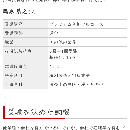
鳥原 浩之
さん
受講講座
プレミアム合格フルコース
受講形態
通学
職業
その他の業界
模擬試験得点
6回中1回受験
基礎1：35点
本試験得点
45点
得意科目
権利関係／宅建業法
不得意科目
法令上の制限・税・その他
受験を決めた動機
他業種の会社を営んでいるのですが、会社で宅建業を営むプ