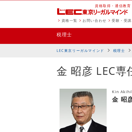
資格取得・通信教育
資格一覧
お問い合わせ
受験・受講
税理士
LEC東京リーガルマインド
税理士
金 昭彦 LEC
Kin Akih
金 昭