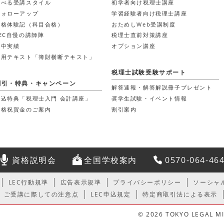
選べる受講スタイル
初学者向け税理士講座
フォローアップ
学習経験者向け税理士講座
合格体験記（科目合格）
おためしWeb受講制度
LEC自慢の講師陣
税理士直前対策講座
的中実績
オプション講座
使用テキスト「簿財横断テキスト」
税理士試験受験サポート
割引・特典・キャンペーン
解答速報・解答解説冊子プレゼント
奨学生試験・イベント情報
申込特典「税理士入門 会計講座」
割引案内
合格祝賀金のご案内
資格説明会
全国学校案内
0570-064-46
LEC行動規準
広告表示規準
プライバシーポリシー
ソーシャ
ご受講に際しての注意点
LEC申込規定
特定商取引法による表示
© 2026 TOKYO LEGAL MIN