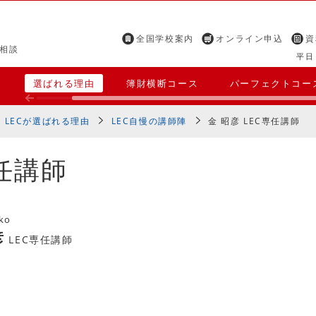
全国学校案内
オンライン申込
資
相談
平日 
選ばれる理由
簿財横断コース
パーフェクトコー
LECが選ばれる理由
LEC自慢の講師陣
金 昭彦 LEC専任講師
専任講師
iko
彦
LEC専任講師