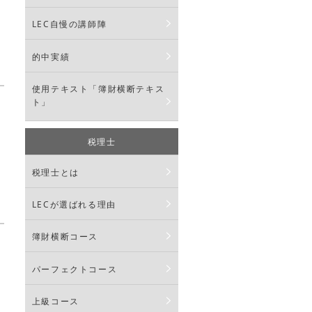
LEC自慢の講師陣
的中実績
使用テキスト「簿財横断テキス
ト」
税理士
税理士とは
LECが選ばれる理由
簿財横断コース
パーフェクトコース
上級コース