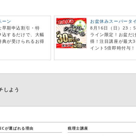
ペーン
お盆休みスーパータ
な早期申込割引・特
8月16日（日）23：
申込するだけで、大幅
ライン限定！お盆だ
特典が受けられるお得
得！注目講座が最大3
！
イント5倍即時付与！
チしよう
LECが選ばれる理由
税理士講座