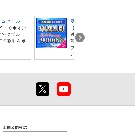
イムセール
夏の受験生 徹底応援キャンペ
59まで◆オン
【第2弾】
けのダブル
対象クーポン利用でLECオン
0％割引＆ポ
商品券最大9千円分（1年間有
プレゼント◆8月31日（月）2
59 まで！
全国公開模試