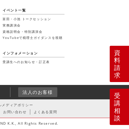
イベント一覧
富田・小池 トークセッション
実務講演会
資格説明会・特別講演会
YouTubeで税理士ガイダンスを視聴
資
インフォメーション
料
受講生へのお知らせ・訂正表
請
求
4
法人のお客様
受
講
ルメディアポリシー
相
お問い合わせ
よくある質問
談
D K.K., All Rights Reserved.