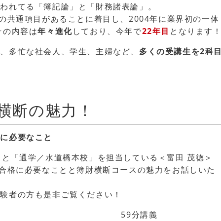
行われてる「簿記論」と「財務諸表論」。
くの共通項目があることに着目し、2004年に業界初の一体
その内容は
年々進化
しており、今年で
22年目
となります
し、多忙な社会人、学生、主婦など、
多くの受講生を2科
財横断の魅力！
格に必要なこと
」と「通学／水道橋本校」を担当している＜富田 茂徳＞
の合格に必要なことと簿財横断コースの魅力をお話しいた
経験者の方も是非ご覧ください！
59分講義