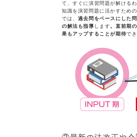
て、すぐに演習問題が解ける
知識を演習問題に活かすため
では、
過去問をベースにした
の解法も指導
します
。直前期
果もアップすることが期待
で