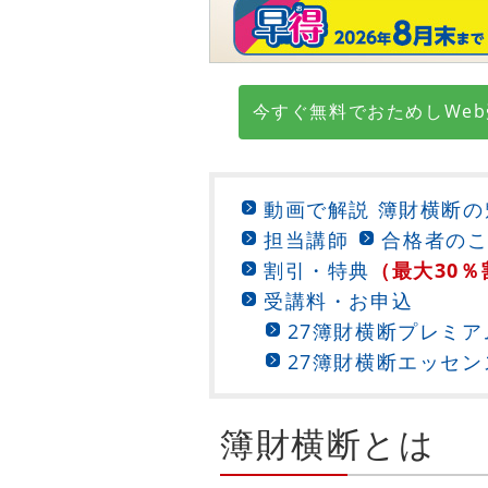
今すぐ無料でおためしWe
動画で解説 簿財横断の
担当講師
合格者の
割引・特典
（最大30％
受講料・お申込
27簿財横断プレミア
27簿財横断エッセン
簿財横断とは