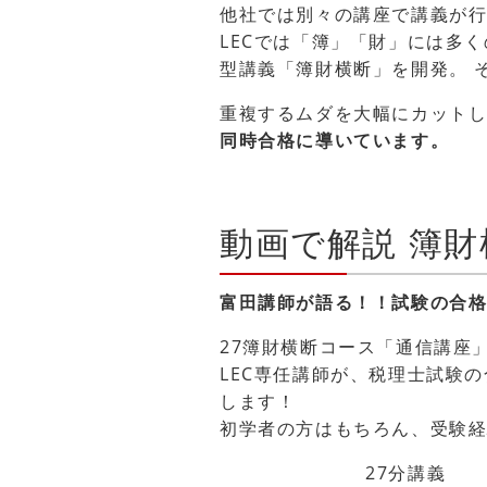
他社では別々の講座で講義が
LECでは「簿」「財」には多
型講義「簿財横断」を開発。 
重複するムダを大幅にカット
同時合格に導いています。
動画で解説 簿
富田講師が語る！！試験の合
27簿財横断コース「通信講座
LEC専任講師が、税理士試験
します！
初学者の方はもちろん、受験
27分講義