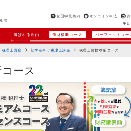
全国学校案内
オンライン申込
資
相談
平日 
選ばれる理由
簿財横断コース
パーフェクトコー
税理士講座
初学者向け税理士講座
税理士簿財横断コース
断コース