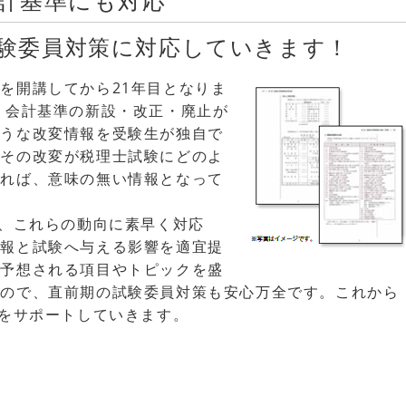
計基準にも対応
験委員対策に対応していきます！
を開講してから21年目となりま
、会計基準の新設・改正・廃止が
ような改変情報を受験生が独自で
にその改変が税理士試験にどのよ
ければ、意味の無い情報となって
は、これらの動向に素早く対応
情報と試験へ与える影響を適宜提
ら予想される項目やトピックを盛
すので、直前期の試験委員対策も安心万全です。これから
習をサポートしていきます。