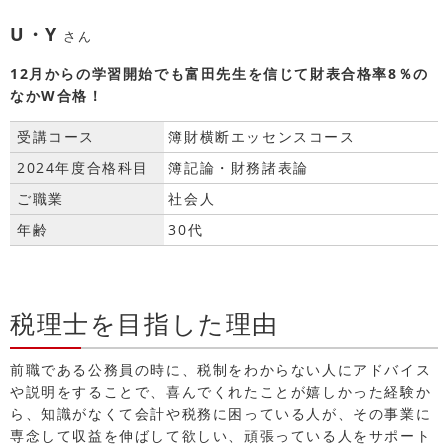
U・Y
さん
12月からの学習開始でも富田先生を信じて財表合格率8％の
なかW合格！
受講コース
簿財横断エッセンスコース
2024年度合格科目
簿記論・財務諸表論
ご職業
社会人
年齢
30代
税理士を目指した理由
前職である公務員の時に、税制をわからない人にアドバイス
や説明をすることで、喜んでくれたことが嬉しかった経験か
ら、知識がなくて会計や税務に困っている人が、その事業に
専念して収益を伸ばして欲しい、頑張っている人をサポート