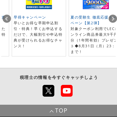
ト進
早得キャンペーン
夏の受験生 徹底応援キャ
早いとお得な早期申込割
ペーン【第2弾】
した
引・特典！早くお申込する
対象クーポン利用でLEC
で特
だけで、大幅割引や申込特
ンライン商品券最大9千
典が受けられるお得なチャ
分（1年間有効）プレゼ
ンス！
ト◆8月31日（月）23：
まで！
税理士
の情報を今すぐキャッチしよう
TOP