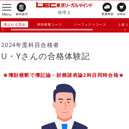
税理士
選ばれる理由
簿財横断コース
パーフェクトコース
上級コ
2024年度科目合格者
U・Yさんの合格体験記
★簿財横断で簿記論・財務諸表論2科目同時合格★