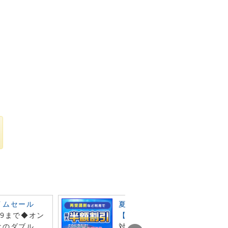
イムセール
夏の受験生 徹底応援キャンペ
59まで◆オン
【第2弾】
けのダブル
対象クーポン利用でLECオン