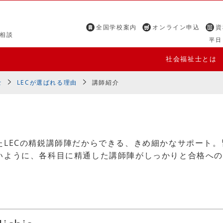
全国学校案内
オンライン申込
資
相談
平日 
社会福祉士とは
士
LECが選ばれる理由
講師紹介
たLECの精鋭講師陣だからできる、きめ細かなサポート。
いように、各科目に精通した講師陣がしっかりと合格への