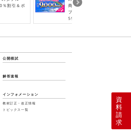
0％割引＆ポ
商品券最大9千円分（1年間有
プレゼント◆8月31日（月）2
59 まで！
公開模試
解答速報
インフォメーション
資
教材訂正・改正情報
料
トピックス一覧
請
求