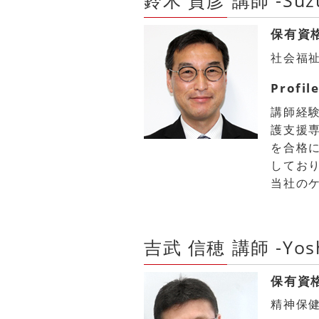
鈴木 貴彦 講師 -Suzuk
保有資
社会福
Profil
講師経
護支援
を合格
してお
当社の
吉武 信穂 講師 -Yosh
保有資
精神保