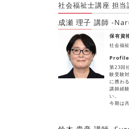
社会福祉士講座 担当
成瀬 理子 講師 -Naru
保有資
社会福
Profil
第23回
験受験
に携わ
講師経
い。
今期は