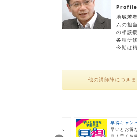
Profil
地域若
ムの担
の相談
各種研
今期は
他の講師陣につきま
ビュー投稿でポイント進呈
早得キャン
今月オンライン注文した商品へ
早いとお得
レビュー投稿で特典ポイントを
典！早くお