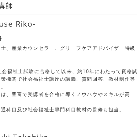
講師
se Riko-
格
祉士、産業カウンセラー、グリーフケアアドバイザー特級
e
社会福祉士試験に合格して以来、約10年にわたって資格
対策機関で社会福祉士講座の講義、質問回答、教材制作等
る。
験は、豊富で受講者を合格に導くノウハウやスキルが高
共通科目及び社会福祉士専門科目教材の監修も担当。