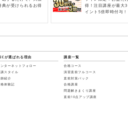
特典が受けられるお得
得！注目講座が最大3
！
イント5倍即時付与！
LECが選ばれる理由
講座一覧
インターネットフォロー
合格コース
受講スタイル
演習直前フルコース
講師紹介
直前対策パック
合格体験記
合格講座
問題解きまくり講座
直前10点アップ講座