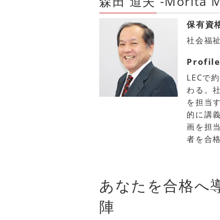
森田 道夫 -Morita M
保有資
社会福
Profil
LECで
わる。社
を担当す
的に講
画を担
者を合
あなたを合格へ
陣