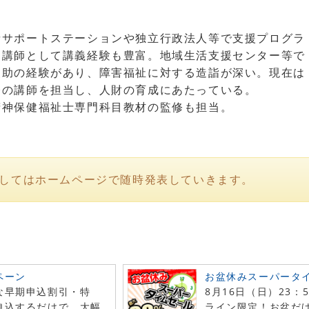
e
者サポートステーションや独立行政法人等で支援プログラ
当講師として講義経験も豊富。地域生活支援センター等で
援助の経験があり、障害福祉に対する造詣が深い。現在は
修の講師を担当し、人財の育成にあたっている。
精神保健福祉士専門科目教材の監修も担当。
してはホームページで随時発表していきます。
ペーン
お盆休みスーパータ
な早期申込割引・特
8月16日（日）23：
申込するだけで、大幅
ライン限定！お盆だ