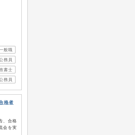
一般職
公務員
政書士
公務員
合格者
告、合格
流会を実