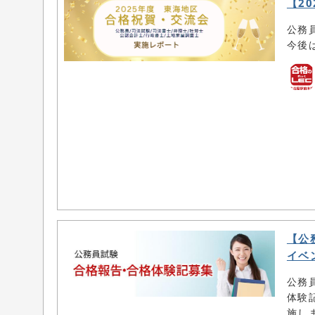
【2
公務
今後
【公
イベ
公務
体験
施し