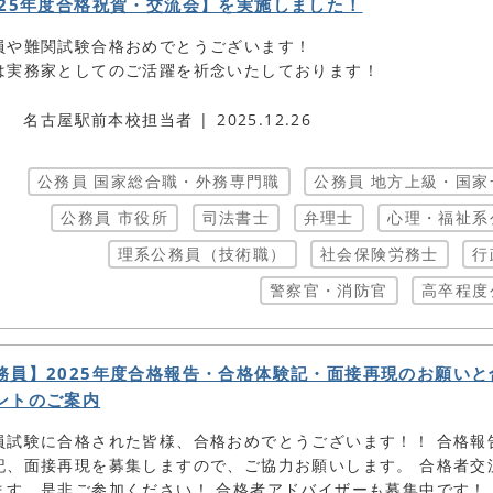
025年度合格祝賀・交流会】を実施しました！
員や難関試験合格おめでとうございます！
は実務家としてのご活躍を祈念いたしております！
名古屋駅前本校担当者
2025.12.26
公務員 国家総合職・外務専門職
公務員 地方上級・国家
公務員 市役所
司法書士
弁理士
心理・福祉系
理系公務員（技術職）
社会保険労務士
行
警察官・消防官
高卒程度
務員】2025年度合格報告・合格体験記・面接再現のお願いと
ントのご案内
員試験に合格された皆様、合格おめでとうございます！！ 合格報
記、面接再現を募集しますので、ご協力お願いします。 合格者交
ます。是非ご参加ください！ 合格者アドバイザーも募集中です！