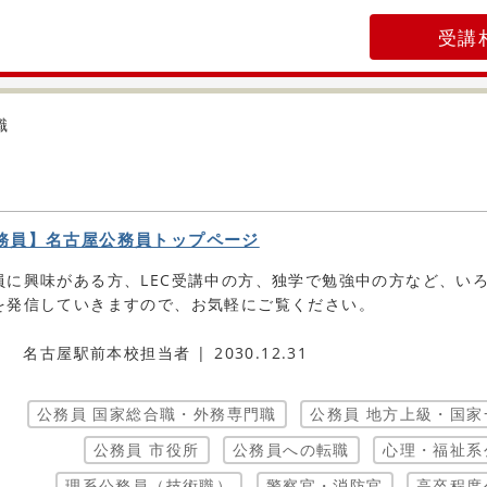
受講
職
務員】名古屋公務員トップページ
員に興味がある方、LEC受講中の方、独学で勉強中の方など、い
を発信していきますので、お気軽にご覧ください。
名古屋駅前本校担当者
2030.12.31
公務員 国家総合職・外務専門職
公務員 地方上級・国家
公務員 市役所
公務員への転職
心理・福祉系
理系公務員（技術職）
警察官・消防官
高卒程度