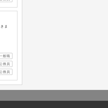
いきま
一般職
公務員
公務員