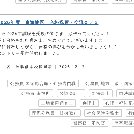
2026年度 東海地区 合格祝賀・交流会／☆
から2026年試験を受験の皆さま、頑張ってください！
事！合格された皆さま、おめでとうございます！☆
緒に乾杯しながら、合格の喜びを分かち合いましょう！／
エントリー受付開始しました。
名古屋駅前本校担当者
2026.12.13
公務員 国家総合職・外務専門職
公務員 地方上級・国家
公務員 市役所
公認会計士
司法書士
司法試
土地家屋調査士
弁理士
心理・福祉系
理系公務員（技術職）
社会保険労務士
行
警察官・消防官
高卒程度