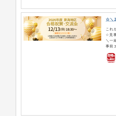
☆＼
これ
☆見
＼一
事前