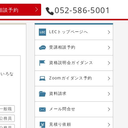
052-586-5001
相談予約
LECトップページへ
受講相談予約
資格説明会
ガイダンス
ろいろな
Zoom
ガイダンス予約
資料請求
一般職
メール問合せ
公務員
見積り依頼
公務員