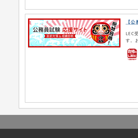
【公
LE
す。