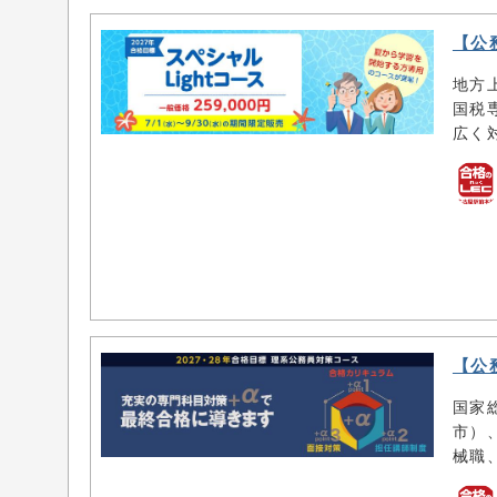
【公
地方
国税
広く
【公
国家
市）
械職