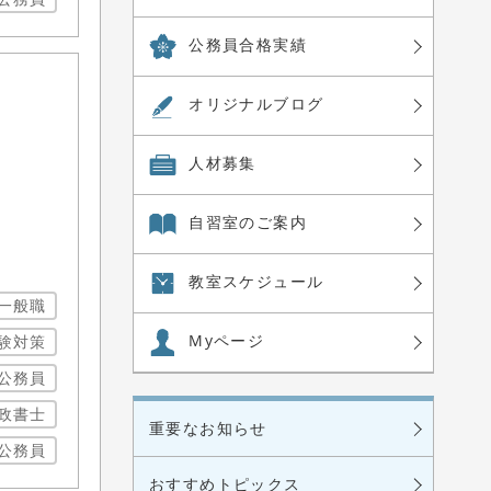
公務員合格実績
オリジナル
ブログ
人材募集
自習室の
ご案内
教室
スケジュール
一般職
Myページ
験対策
公務員
政書士
重要なお知らせ
公務員
おすすめトピックス