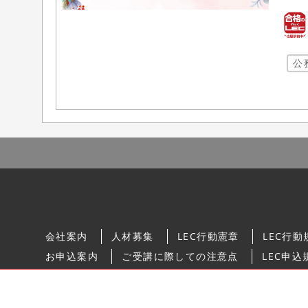
公
会社案内
人材募集
LEC行動憲章
LEC行動
お申込案内
ご受講に際しての注意点
LEC申込