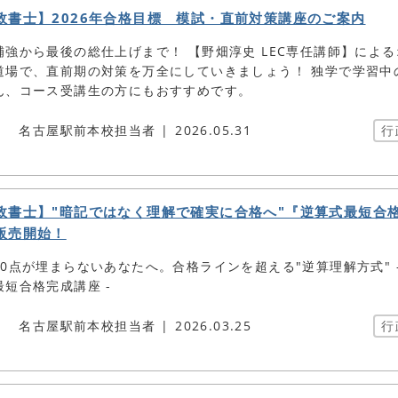
政書士】2026年合格目標 模試・直前対策講座のご案内
補強から最後の総仕上げまで！ 【野畑淳史 LEC専任講師】によ
道場で、直前期の対策を万全にしていきましょう！ 独学で学習中
ん、コース受講生の方にもおすすめです。
名古屋駅前本校担当者
2026.05.31
行
政書士】"暗記ではなく理解で確実に合格へ"『逆算式最短合
販売開始！
10点が埋まらないあなたへ。合格ラインを超える"逆算理解方式" -
最短合格完成講座 -
名古屋駅前本校担当者
2026.03.25
行