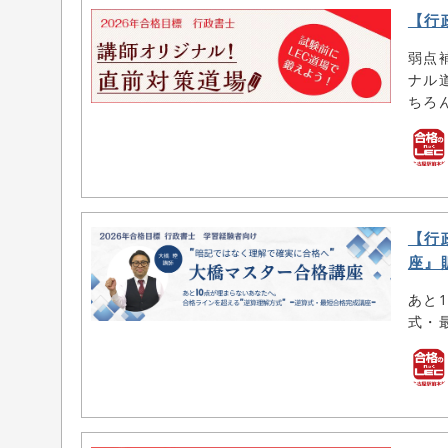
【行
弱点
ナル
ちろ
【行
座』
あと
式・