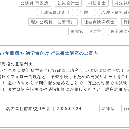
公務員 市役所
公認会計士
司法書士
司法試
土地家屋調査士
弁理士
心理・福祉系
理系公務員（技術職）
社会保険労務士
行
警察官・消防官
高卒程度
027年目標≫ 初学者向け 行政書士講座のご案内
律資格の登竜門★
027年合格目標】初学者向け行政書士講座＼ いよいよ販売開始！ 
講座やフォロー制度など、学習を続けるための充実サポートをご
す！ 夏のうちから早期学習を進めることで、万全の対策で本試験
う！ まずは講座説明会や受講相談にお越しください！講座詳細を
♪
名古屋駅前本校担当者
2026.07.24
法律系
行