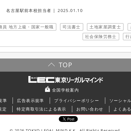
名古屋駅前本校担当者
2025.01.10
務員 地方上級・国家一般職
司法書士
土地家屋調査士
社会保険労務士
行
TOP
全国学校案内
規準
広告表示規準
プライバシーポリシー
ソーシャ
規定
特定商取引法による表示
お問い合わせ
よくあ
© 2026 TOKYO LEGAL MIND K.K., All Rights Reserved.