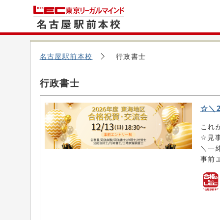
名古屋駅前本校
行政書士
行政書士
☆＼
これ
☆見
＼一
事前