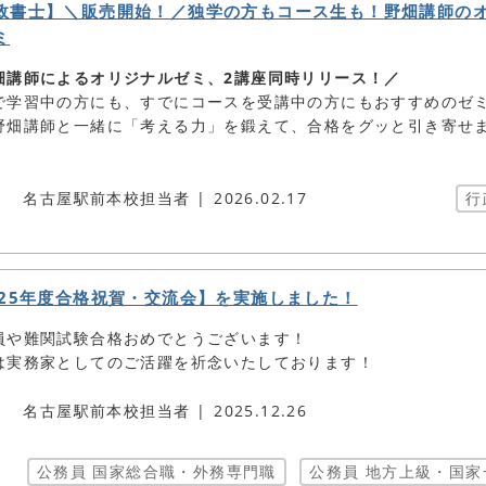
政書士】＼販売開始！／独学の方もコース生も！野畑講師の
ミ
畑講師によるオリジナルゼミ、2講座同時リリース！／
で学習中の方にも、すでにコースを受講中の方にもおすすめのゼ
野畑講師と一緒に「考える力」を鍛えて、合格をグッと引き寄せ
名古屋駅前本校担当者
2026.02.17
行
025年度合格祝賀・交流会】を実施しました！
員や難関試験合格おめでとうございます！
は実務家としてのご活躍を祈念いたしております！
名古屋駅前本校担当者
2025.12.26
公務員 国家総合職・外務専門職
公務員 地方上級・国家