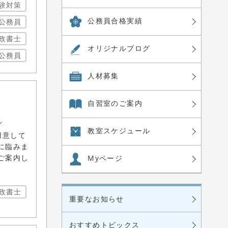
験対策
公務員合格実績
公務員
政書士
オリジナル
ブログ
公務員
人材募集
自習室の
ご案内
／
教室
スケジュール
用意して
に臨みま
ご案内し
Myページ
政書士
重要なお知らせ
おすすめトピックス