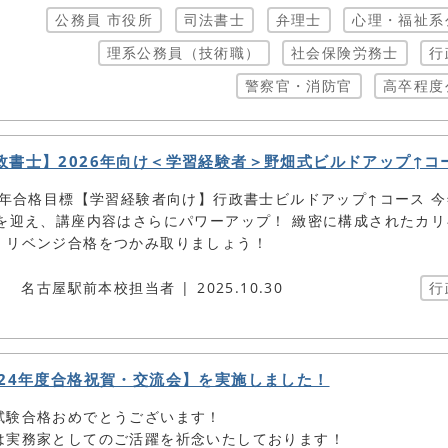
公務員 市役所
司法書士
弁理士
心理・福祉系
理系公務員（技術職）
社会保険労務士
行
警察官・消防官
高卒程度
政書士】2026年向け＜学習経験者＞野畑式ビルドアップ↑コ
26年合格目標【学習経験者向け】行政書士ビルドアップ↑コース 
期を迎え、講座内容はさらにパワーアップ！ 緻密に構成されたカリ
、リベンジ合格をつかみ取りましょう！
名古屋駅前本校担当者
2025.10.30
行
024年度合格祝賀・交流会】を実施しました！
試験合格おめでとうございます！
は実務家としてのご活躍を祈念いたしております！