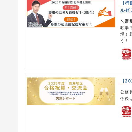
【行
ルゼ
＼野
独学
場！
う！
【2
公務
今後