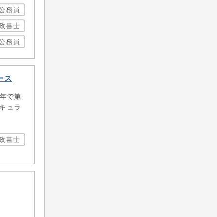
公務員
政書士
公務員
ース
今年で第
キュラ
政書士