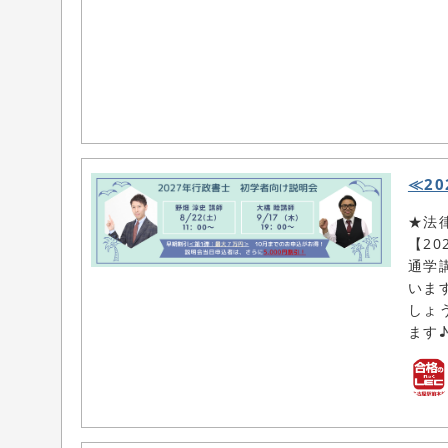
≪2
★法
【2
通学
いま
しょ
ます