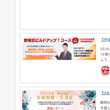
【行
20
10
ムで
【2
難関
今後