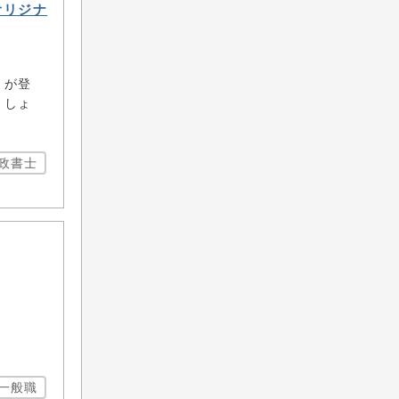
オリジナ
ミが登
ましょ
政書士
一般職