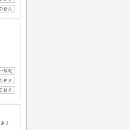
公務員
一般職
公務員
公務員
いきま