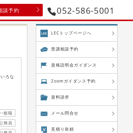
052-586-5001
相談予約
LECトップページへ
受講相談予約
資格説明会
ガイダンス
ろいろな
Zoom
ガイダンス予約
資料請求
一般職
メール問合せ
公務員
見積り依頼
公務員