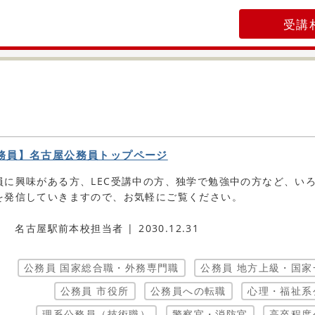
受講
務員】名古屋公務員トップページ
員に興味がある方、LEC受講中の方、独学で勉強中の方など、い
を発信していきますので、お気軽にご覧ください。
名古屋駅前本校担当者
2030.12.31
公務員 国家総合職・外務専門職
公務員 地方上級・国家
公務員 市役所
公務員への転職
心理・福祉系
理系公務員（技術職）
警察官・消防官
高卒程度