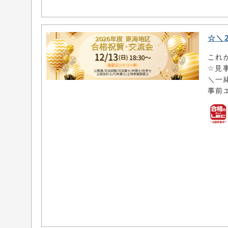
☆＼
これ
☆見
＼一
事前