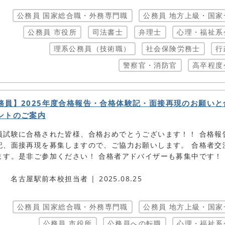
公務員 国家総合職・外務専門職
公務員 地方上級・国家
公務員 市役所
司法書士
弁理士
心理・福祉系
理系公務員（技術職）
社会保険労務士
行
警察官・消防官
高卒程度
務員】2025年度合格報告・合格体験記・面接再現のお願いと
ントのご案内
員試験に合格された皆様、合格おめでとうございます！！ 合格報
記、面接再現を募集しますので、ご協力お願いします。 合格者交
ます。是非ご参加ください！ 合格者アドバイザーも募集中です！
名古屋駅前本校担当者
2025.08.25
公務員 国家総合職・外務専門職
公務員 地方上級・国家
公務員 市役所
公務員への転職
心理・福祉系