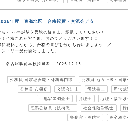
2026年度 東海地区 合格祝賀・交流会／☆
から2026年試験を受験の皆さま、頑張ってください！
事！合格された皆さま、おめでとうございます！☆
緒に乾杯しながら、合格の喜びを分かち合いましょう！／
エントリー受付開始しました。
名古屋駅前本校担当者
2026.12.13
公務員 国家総合職・外務専門職
公務員 地方上級・国家
公務員 市役所
公認会計士
司法書士
司法試
土地家屋調査士
弁理士
心理・福祉系
理系公務員（技術職）
社会保険労務士
行
警察官・消防官
高卒程度