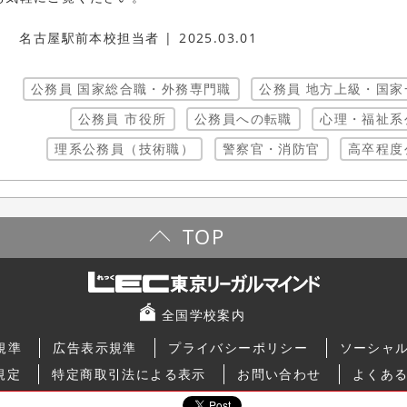
名古屋駅前本校担当者
2025.03.01
公務員 国家総合職・外務専門職
公務員 地方上級・国家
公務員 市役所
公務員への転職
心理・福祉系
理系公務員（技術職）
警察官・消防官
高卒程度
TOP
全国学校案内
規準
広告表示規準
プライバシーポリシー
ソーシャ
規定
特定商取引法による表示
お問い合わせ
よくあ