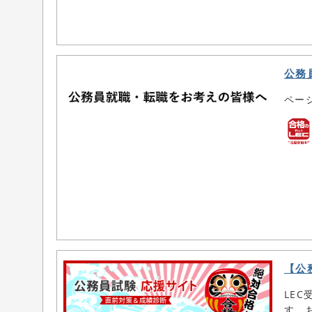
公務
ペー
【公
LE
す。