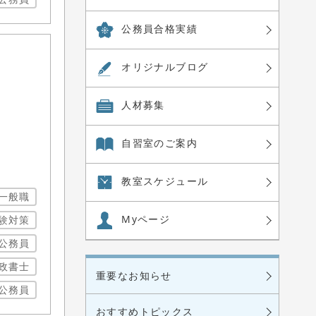
公務員合格実績
オリジナル
ブログ
人材募集
自習室の
ご案内
教室
スケジュール
一般職
Myページ
験対策
公務員
政書士
重要なお知らせ
公務員
おすすめトピックス