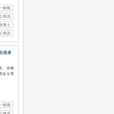
一般職
公務員
政書士
公務員
合格者
告、合格
流会を実
一般職
公務員