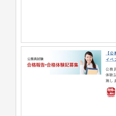
【公
イベ
公務
体験
施し