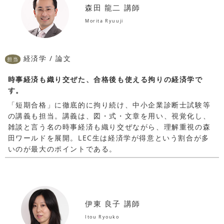
森田 龍二 講師
Morita Ryuuji
経済学 / 論文
担当
時事経済も織り交ぜた、合格後も使える拘りの経済学で
す。
「短期合格」に徹底的に拘り続け、中小企業診断士試験等
の講義も担当。講義は、図・式・文章を用い、視覚化し、
雑談と言う名の時事経済も織り交ぜながら、理解重視の森
田ワールドを展開。LEC生は経済学が得意という割合が多
いのが最大のポイントである。
伊東 良子 講師
Itou Ryouko