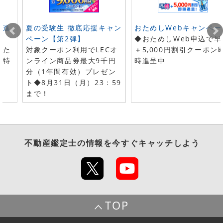
ト進
夏の受験生 徹底応援キャン
おためしWebキャンペー
ペーン【第2弾】
◆おためしWeb申込で早
した
対象クーポン利用でLECオ
＋5,000円割引クーポン
で特
ンライン商品券最大9千円
時進呈中
分（1年間有効）プレゼン
ト◆8月31日（月）23：59
まで！
不動産鑑定士
の情報を今すぐキャッチしよう
TOP