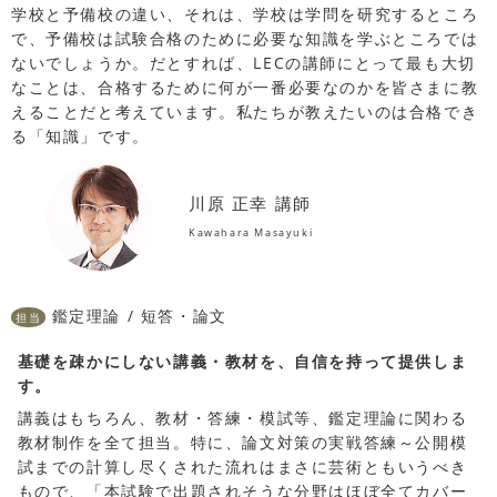
学校と予備校の違い、それは、学校は学問を研究するところ
で、予備校は試験合格のために必要な知識を学ぶところでは
ないでしょうか。だとすれば、LECの講師にとって最も大切
なことは、合格するために何が一番必要なのかを皆さまに教
えることだと考えています。私たちが教えたいのは合格でき
る「知識」です。
川原 正幸 講師
Kawahara Masayuki
鑑定理論 / 短答・論文
担当
基礎を疎かにしない講義・教材を、自信を持って提供しま
す。
講義はもちろん、教材・答練・模試等、鑑定理論に関わる
教材制作を全て担当。特に、論文対策の実戦答練～公開模
試までの計算し尽くされた流れはまさに芸術ともいうべき
もので、「本試験で出題されそうな分野はほぼ全てカバー