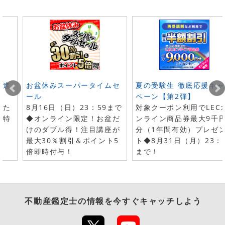
ト進
お盆休みスーパータイムセ
夏の受験生 徹底応援キャ
ール
ペーン【第2弾】
した
8月16日（日）23：59まで
対象クーポン利用でLEC
で特
◆オンライン限定！お盆だ
ンライン商品券最大9千
けのダブル得！注目講座が
分（1年間有効）プレゼ
最大30％割引＆ポイント5
ト◆8月31日（月）23：
倍即時付与！
まで！
不動産鑑定士
の情報を今すぐキャッチしよう