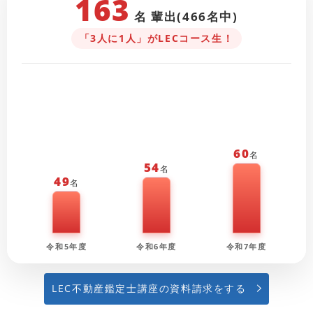
163
名 輩出(466名中)
「3人に1人」がLECコース生！
60
名
54
名
49
名
令和5年度
令和6年度
令和7年度
LEC不動産鑑定士講座の資料請求をする