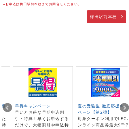
※お申込は梅田駅前本校までお問合せください。
梅田駅前本校
ト進
早得キャンペーン
夏の受験生 徹底応援キャ
早いとお得な早期申込割
ペーン【第2弾】
した
引・特典！早くお申込する
対象クーポン利用でLEC
で特
だけで、大幅割引や申込特
ンライン商品券最大9千