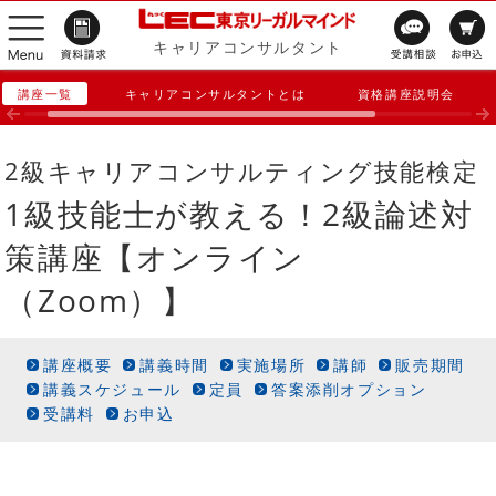
キャリアコンサルタント
講座一覧
キャリアコンサルタントとは
資格講座説明会
2級キャリアコンサルティング技能検定
1級技能士が教える！2級論述対
策講座【オンライン
（Zoom）】
講座概要
講義時間
実施場所
講師
販売期間
講義スケジュール
定員
答案添削オプション
受講料
お申込