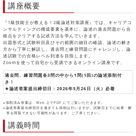
講座概要
『1級技能士が教える！2級論述対策講座』では、キャリアコ
ンサルティングの構成要素を基本に、論述の過去問題から合
格点をクリアする記述方法を学んでいきます。
出題形式と試験科目及びその範囲の細目の確認、論述の解き
方から丁寧に解説し、過去問と練習問題にチャレンジし、論
述試験での合格レベル到達を目指します。
Zoomを使って自宅から受講できるオンライン講座です。
過去問、練習問題各3問の中から1問(1回)の論述添削付
き！
★論述答案提出締切日：2026年5月26日（火）必着
※添削済み答案は、Web 上でPDF にてご覧いただきます。
※論述答案提出締切日を過ぎても添削は行いますが、試験日までに結果・解
答を閲覧できない可能性があります。ご了承ください。
講義時間