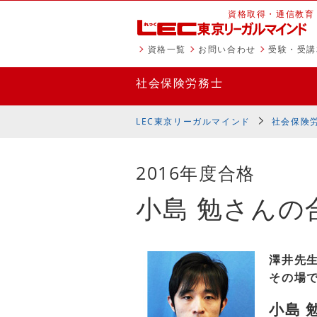
資格取得・通信教育
資格一覧
お問い合わせ
受験・受講
社会保険労務士
LEC東京リーガルマインド
社会保険
2016年度合格
小島 勉さんの
澤井先
その場で
小島 