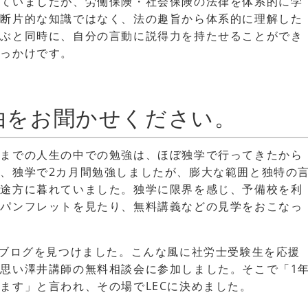
れていましたが、労働保険・社会保険の法律を体系的に学
。断片的な知識ではなく、法の趣旨から体系的に理解した
学ぶと同時に、自分の言動に説得力を持たせることができ
きっかけです。
理由をお聞かせください。
今までの人生の中での勉強は、ほぼ独学で行ってきたから
、独学で2カ月間勉強しましたが、膨大な範囲と独特の
、途方に暮れていました。独学に限界を感じ、予備校を利
のパンフレットを見たり、無料講義などの見学をおこなっ
のブログを見つけました。こんな風に社労士受験生を応援
思い澤井講師の無料相談会に参加しました。そこで「1
ます」と言われ、その場でLECに決めました。