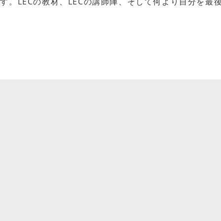
す。LECの教材、LECの講師陣、そして何より自分を最
。