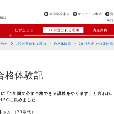
全国学校案内
オンライン申込
資
相談
平日 
社労士とは
LECが選ばれる理由
講座案内
労務士
LECが選ばれる理由
合格体験記
2016年度 合格体験記
合格体験記
生に「1年間で必ず合格できる講義をやります」と言われ
LECに決めました
勉
（30歳代）
さん