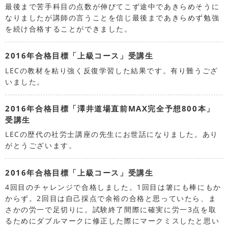
最後まで苦手科目の点数が伸びてこず途中であきらめそうに
なりましたが講師の言うことを信じ最後まであきらめず勉強
を続け合格することができました。
2016年合格目標「上級コース」受講生
LECの教材を粘り強く反復学習した結果です。有り難うござ
いました。
2016年合格目標「澤井道場直前MAX完全予想800本」
受講生
LECの歴代の社労士講座の先生にお世話になりました。あり
がとうございます。
2016年合格目標「上級コース」受講生
4回目のチャレンジで合格しました。1回目は箸にも棒にもか
からず。2回目は自己採点で余裕の合格と思っていたら、ま
さかの労一で足切りに。試験終了間際に確実に労一3点を取
るためにダブルマークに修正した際にマークミスしたと思い