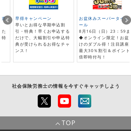
ト進
早得キャンペーン
お盆休みスーパータイム
早いとお得な早期申込割
ール
した
引・特典！早くお申込する
8月16日（日）23：59
で特
だけで、大幅割引や申込特
◆オンライン限定！お盆
典が受けられるお得なチャ
けのダブル得！注目講座
ンス！
最大30％割引＆ポイント
倍即時付与！
社会保険労務士
の情報を今すぐキャッチしよう
TOP