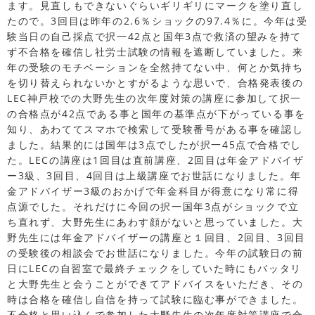
ます。見直しもできないぐらいギリギリにマークを塗り直し
たので。3回目は昨年の2.6％ショックの97.4％に。今年は受
験当日の自己採点で択一42点と国年3点で救済の望みを持て
ず不合格を確信し社労士試験の情報を遮断していました。来
年の受験のモチベーションを全然持てない中、何とか気持ち
を切り替えられないかとすがるような思いで、合格発表後の
LEC神戸校での大野先生の次年度対策の講座に参加して択一
の合格点が42点である事と国年の基準点が下がっている事を
知り、あわててスマホで検索して受験番号がある事を確認し
ました。結果的には国年は3点でしたが択一45点で合格でし
た。LECの講座は1回目は直前講座、2回目は年金アドバイザ
ー3級、3回目、4回目は上級講座でお世話になりました。年
金アドバイザー3級のおかげで年金科目が得意になり常に得
点源でした。それだけに今回の択一国年3点がショックで立
ち直れず、大野先生にあわす顔がないと思っていました。大
野先生には年金アドバイザーの講座と１回目、2回目、3回目
の受験後の相談会でお世話になりました。今年の試験日の前
日にLECの自習室で最終チェックをしていた時にもバッタリ
と大野先生と会うことができてアドバイスをいただき、その
時は合格を確信し自信を持って試験に臨む事ができました。
不合格と思い込んで参加した大野先生の次年度対策講座で合