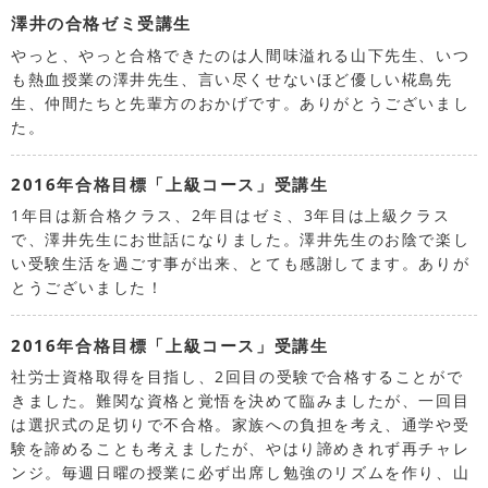
澤井の合格ゼミ受講生
やっと、やっと合格できたのは人間味溢れる山下先生、いつ
も熱血授業の澤井先生、言い尽くせないほど優しい椛島先
生、仲間たちと先輩方のおかげです。ありがとうございまし
た。
2016年合格目標「上級コース」受講生
1年目は新合格クラス、2年目はゼミ、3年目は上級クラス
で、澤井先生にお世話になりました。澤井先生のお陰で楽し
い受験生活を過ごす事が出来、とても感謝してます。ありが
とうございました！
2016年合格目標「上級コース」受講生
社労士資格取得を目指し、2回目の受験で合格することがで
きました。難関な資格と覚悟を決めて臨みましたが、一回目
は選択式の足切りで不合格。家族への負担を考え、通学や受
験を諦めることも考えましたが、やはり諦めきれず再チャレ
ンジ。毎週日曜の授業に必ず出席し勉強のリズムを作り、山