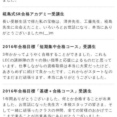
椛島式SR合格アカデミー受講生
長い受験生活で得た私の宝物は、澤井先生、工藤先生、椛島
先生に出会えたこと。いろいろとお世話になり、本当にあり
がとうございましたm(__)m
2016年合格目標「短期集中合格コース」受講生
3年かかってようやく合格することができました。これも
LECの講師陣の方々の熱い指導と応援によるものだと思って
います。仕事しながらの資格取得は本当に大変だったけど、
あきらめずに続けて良かったです。これからがスタートなの
でまだまだ頑張ります。本当にありがとうございました。
2016年合格目標「基礎＋合格コース」受講生
1年間ありがとうございました。何とか合格することが出来
ました。お世話になった先生方・本校スタッフの皆さま、そ
して一緒に頑張ったクラスの仲間、全ての皆様のおかげでこ
こまで来ることが出来本当にありがとうございました。