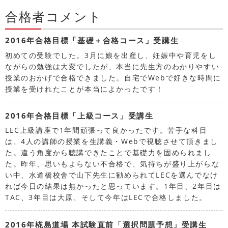
合格者コメント
2016年合格目標「基礎＋合格コース」受講生
初めての受験でした。3月に娘を出産し、妊娠中や育児をし
ながらの勉強は大変でしたが、本当に先生方のわかりやすい
授業のおかげで合格できました。自宅でWebで好きな時間に
授業を受けれたことが本当によかったです！
2016年合格目標「上級コース」受講生
LEC上級講座で1年間頑張って良かったです。苦手な科目
は、4人の講師の授業を生講義・Webで視聴させて頂きまし
た。違う角度から聴講できたことで基礎力を固められまし
た。昨年、思いもよらない不合格で、気持ちが盛り上がらな
い中、水道橋校舎で山下先生に勧められてLECを選んでなけ
れば今日の結果は無かったと思っています。1年目、2年目は
TAC、3年目は大原、そして今年はLECで合格しました。
2016年椛島道場 本試験直前「選択問題予想」受講生