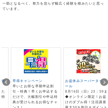
一助となるべく、努力を怠らず幅広く経験を積みたいと思っ
ています。
ト進
早得キャンペーン
お盆休みスーパータイム
早いとお得な早期申込割
ール
した
引・特典！早くお申込する
8月16日（日）23：59
で特
だけで、大幅割引や申込特
◆オンライン限定！お盆
典が受けられるお得なチャ
けのダブル得！注目講座
ンス！
最大30％割引＆ポイント