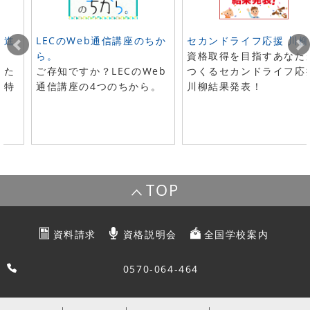
ト進
LECのWeb通信講座のちか
セカンドライフ応援 川柳
ら。
資格取得を目指すあなた
した
ご存知ですか？LECのWeb
つくるセカンドライフ応
で特
通信講座の4つのちから。
川柳結果発表！
TOP
資料請求
資格説明会
全国学校案内
0570-064-464