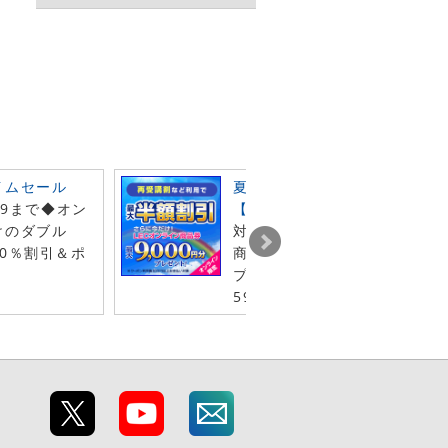
イムセール
夏の受験生 徹底応援キャンペ
59まで◆オン
【第2弾】
けのダブル
対象クーポン利用でLECオン
0％割引＆ポ
商品券最大9千円分（1年間有
プレゼント◆8月31日（月）2
59 まで！