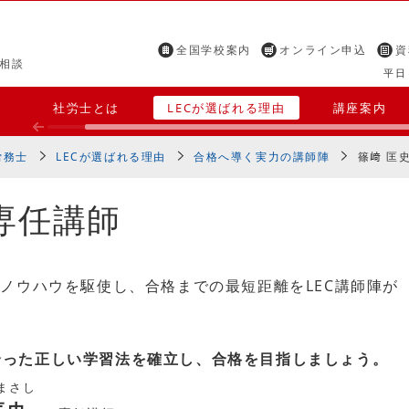
全国学校案内
オンライン申込
資
相談
平日 
社労士とは
LECが選ばれる理由
講座案内
労務士
LECが選ばれる理由
合格へ導く実力の講師陣
篠﨑 匡史
C専任講師
ノウハウを駆使し、合格までの最短距離をLEC講師陣が
合った正しい学習法を確立し、合格を目指しましょう。
まさし