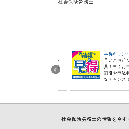
社会保険労務士
ビュー投稿でポイント進呈
早得キャン
今月オンライン注文した商品へ
早いとお得
レビュー投稿で特典ポイントを
典！早くお
t！
割引や申込
なチャンス
社会保険労務士
の情報を今す