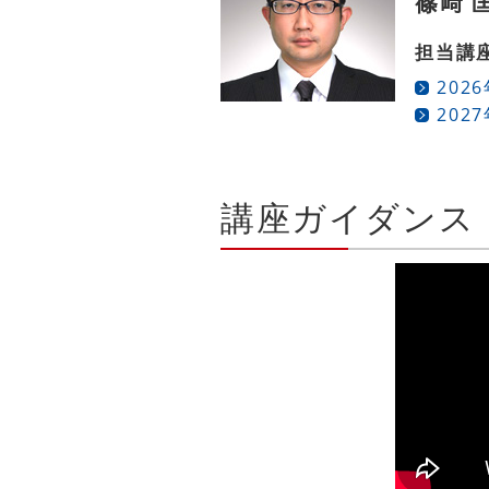
篠﨑 
担当講
202
202
講座ガイダンス