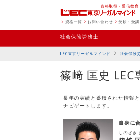
資格取得・通信教育
資格一覧
お問い合わせ
受験・受講
社会保険労務士
LEC東京リーガルマインド
社会保険
篠﨑 匡史 LE
長年の実績と蓄積された情報と
ナビゲートします。
自身に
しのざき 