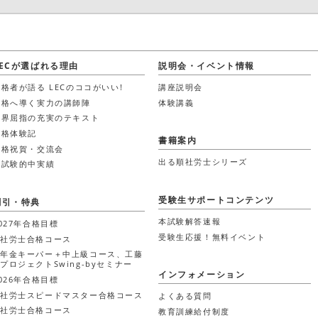
LECが選ばれる理由
説明会・イベント情報
格者が語る LECのココがいい!
講座説明会
合格へ導く実力の講師陣
体験講義
業界屈指の充実のテキスト
合格体験記
書籍案内
合格祝賀・交流会
出る順社労士シリーズ
本試験的中実績
受験生サポートコンテンツ
割引・特典
本試験解答速報
027年合格目標
受験生応援！無料イベント
社労士合格コース
年金キーパー＋中上級コース、工藤
プロジェクトSwing-byセミナー
インフォメーション
026年合格目標
社労士スピードマスター合格コース
よくある質問
社労士合格コース
教育訓練給付制度