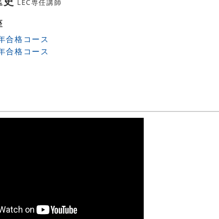
匡史
LEC専任講師
座
6年合格コース
7年合格コース