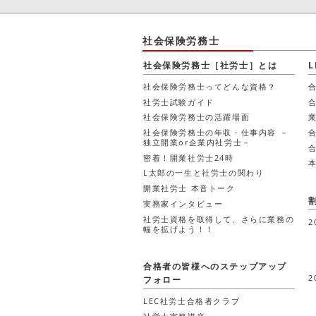
社会保険労務士
社会保険労務士［社労士］とは
社会保険労務士ってどんな資格？
合
社労士試験ガイド
社会保険労務士の活躍場面
社会保険労務士の年収・仕事内容 －
独立開業or企業内社労士－
密着！開業社労士24時
L太郎の一生と社労士の関わり
開業社労士 本音トーク
実務家インタビュー
社労士資格を取得して、さらに業務の
2
幅を拡げよう！！
合格者の皆様へのステップアップ
2
フォロー
LEC社労士合格者クラブ