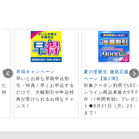
ト進
早得キャンペーン
夏の受験生 徹底応援キャ
早いとお得な早期申込割
ペーン【第2弾】
した
引・特典！早くお申込する
対象クーポン利用でLEC
で特
だけで、大幅割引や申込特
ンライン商品券最大9千
典が受けられるお得なチャ
分（1年間有効）プレゼ
ンス！
ト◆8月31日（月）23：
まで！