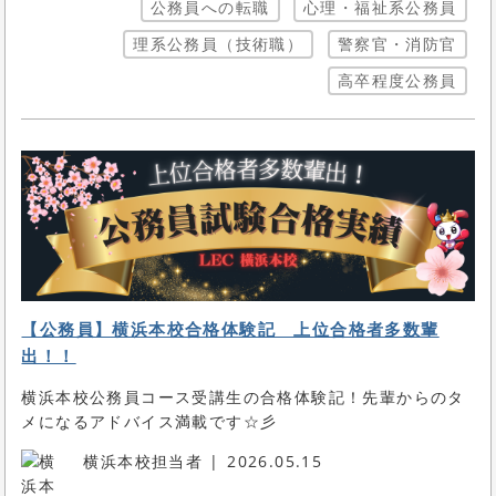
公務員への転職
心理・福祉系公務員
理系公務員（技術職）
警察官・消防官
高卒程度公務員
【公務員】横浜本校合格体験記 上位合格者多数輩
出！！
横浜本校公務員コース受講生の合格体験記！先輩からのタ
メになるアドバイス満載です☆彡
横浜本校担当者
2026.05.15