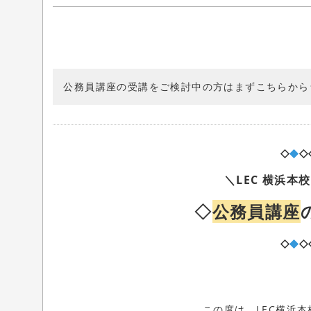
公務員講座の受講をご検討中の方はまずこちらから
◇
◆
◇
＼LEC 横浜本
◇
公務員講座
◇
◆
◇
この度は、LEC横浜