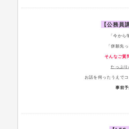
【公務員
「今から学
「併願先っ
そんなご質
たっぷり
お話を伺ったうえでコ
事前予