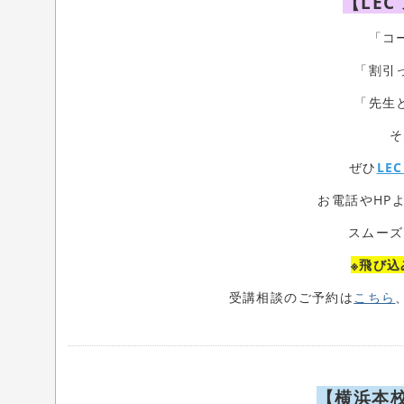
【LE
「コ
「割引
「先生
そ
ぜひ
LEC
お電話やHP
スムーズ
※飛び
受講相談のご予約は
こちら
【横浜本