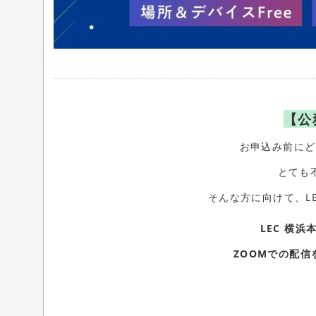
【公
お申込み前にど
とても
そんな方に向けて、L
LEC
横浜
ZOOM
での配信