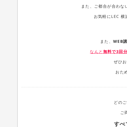
また、ご都合が合わな
お気軽にLEC 
また、
WEB
なんと
無料で3回
ぜひお
おた
どのご
ご
すべ