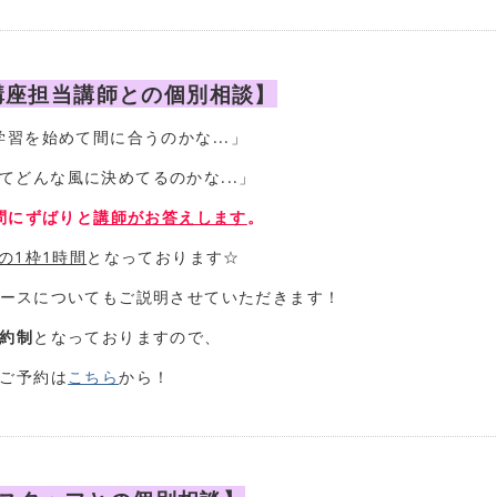
講座担当講師との個別相談】
習を始めて間に合うのかな...」
てどんな風に決めてるのかな...」
問にずばりと
講師がお答えします
。
の1枠1時間
となっております☆
ースについてもご説明させていただきます！
約制
となっておりますので、
ご予約は
こちら
から！