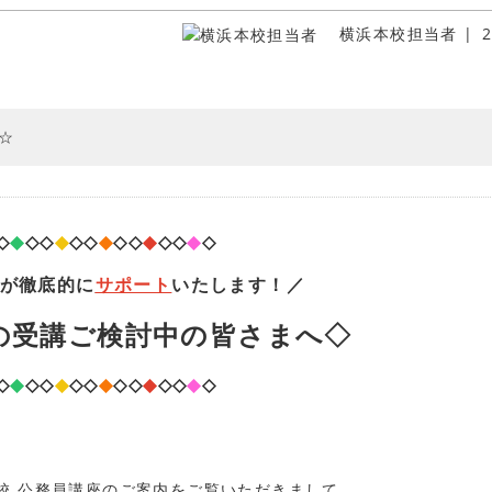
横浜本校担当者
2
☆
◇
◆
◇◇
◆
◇◇
◆
◇◇
◆
◇◇
◆
◇
校が徹底的に
サポート
いたします！／
の受講ご検討中の皆さまへ◇
◇
◆
◇◇
◆
◇◇
◆
◇◇
◆
◇◇
◆
◇
本校 公務員講座のご案内をご覧いただきまして