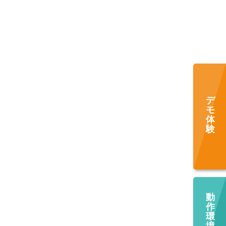
デ
モ
体
験
動
作
環
境