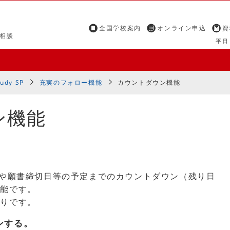
全国学校案内
オンライン申込
資
相談
平日 
tudy SP
充実のフォロー機能
カウントダウン機能
ン機能
程や願書締切日等の予定までのカウントダウン（残り日
機能です。
通りです。
インする。