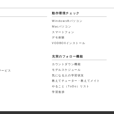
動作環境チェック
Windows®パソコン
Macパソコン
スマートフォン
デモ体験
VODBOXインストール
充実のフォロー機能
カウントダウン機能
モデルスケジュール
サービス
気になる人の学習状況
教えてチューター・教えてメイト
やること（ToDo）リスト
学習進捗