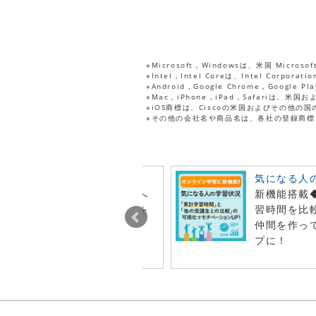
※Microsoft，Windowsは、米国 Micr
※Intel，Intel Coreは、Intel Co
※Android，Google Chrome，Goo
※Mac，iPhone，iPad，Safariは、米
※iOS商標は、Ciscoの米国およびその他
※その他の会社名や商品名は、各社の登録商標
ビュー投稿でポイント進呈
気になる人
今月オンライン注文した商品へ
新機能搭載
レビュー投稿で特典ポイントを
習時間を比
t！
仲間を作っ
プに！