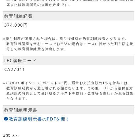
席または添削課題の提出が必要です。
教育訓練経費
374,000円
※割引制度が適用された場合は、割引後価格が教育訓練経費となります。
教育訓練講座を含むコースでお申込の場合はコースに掛かった割引額を按
分して教育訓練経費を算出します。
LEC講座コード
CA27011
※GO!GO!ポイント（1ポイント＝1円、通常お支払金額の1％を付与）は、
教育訓練経費から差し引かれる額となります。その他、LECから給付金対
象講座の特典として受け取るテキスト等物品・金券等も差し引かれる対象
となります。
教育訓練明示書
教育訓練明示書のPDFを開く