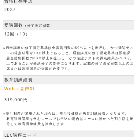
合格目標年度
2027
受講回数
（修了認定回数）
12回（10）
※通学講座の修了認定基準は全講義回数の80％以上を出席し、かつ確認テス
トの得点結果が70％以上であること、通信講座の修了認定基準は添削課
題全提出回数の80％以上を提出し、かつ確認テストの得点結果が70％以
上であることが受講修了の要件になります。記載の修了認定回数以上の出
席または添削課題の提出が必要です。
教育訓練経費
Web＋音声DL
319,000円
※割引制度が適用された場合は、割引後価格が教育訓練経費となります。
教育訓練講座を含むコースでお申込の場合はコースに掛かった割引額を按
分して教育訓練経費を算出します。
LEC講座コード