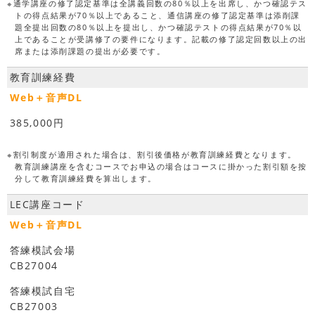
※通学講座の修了認定基準は全講義回数の80％以上を出席し、かつ確認テス
トの得点結果が70％以上であること、通信講座の修了認定基準は添削課
題全提出回数の80％以上を提出し、かつ確認テストの得点結果が70％以
上であることが受講修了の要件になります。記載の修了認定回数以上の出
席または添削課題の提出が必要です。
教育訓練経費
Web＋音声DL
385,000円
※割引制度が適用された場合は、割引後価格が教育訓練経費となります。
教育訓練講座を含むコースでお申込の場合はコースに掛かった割引額を按
分して教育訓練経費を算出します。
LEC講座コード
Web＋音声DL
答練模試会場
CB27004
答練模試自宅
CB27003