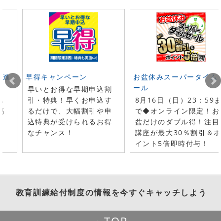
ト進
早得キャンペーン
お盆休みスーパータイム
ール
早いとお得な早期申込割
し
引・特典！早くお申込す
8月16日（日）23：59
稿
るだけで、大幅割引や申
で◆オンライン限定！お
！
込特典が受けられるお得
盆だけのダブル得！注目
なチャンス！
講座が最大30％割引＆
イント5倍即時付与！
教育訓練給付制度
の情報を今すぐキャッチしよう