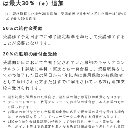
は最大30％（※）追加
（※）資格取得した場合20％追加＋受講前後で賃金が上昇した場合は10%追
加で最大30％追加
50％の給付金受給
受講修了予定日までに修了認定基準を満たして受講修了する
ことが必要となります。
20％の追加の給付金受給
受講開始日において当初予定されていた最初のキャリアコン
サルタント試験に学科・実技とも一発合格し、資格取得をし
てかつ修了した日の翌日から1年以内に雇用保険の被保険者
として雇用された方またはすでに雇用されている方は追加支
給を受けられます。
割引制度が適用された場合は、割引後の額が教育訓練経費となります。
クレジットカード・教育クレジットでお申込の場合は、本人名義のもの
に限られます。
お勤めの会社などから合格奨励金他の名目で現金等の還付を受ける場合
は、その金額を差し引いてハローワークに申告する必要があります。
LECから給付金対象講座の特典として受け取る、テキスト等物品、金
券、ポイント等は支給算定対象となる教育訓練経費から差し引かれる額