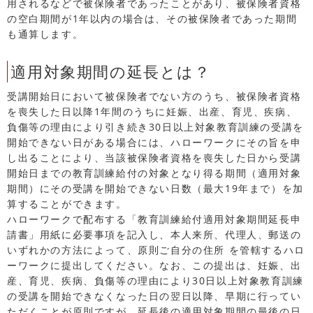
用されるなどで被保険者であったことがあり、被保険者資格
の空白期間が1年以内の場合は、その被保険者であった期間
も通算します。
適用対象期間の延長とは？
受講開始日において被保険者でない方のうち、被保険者資格
を喪失した日以降1年間のうちに妊娠、出産、育児、疾病、
負傷等の理由により引き続き30日以上対象教育訓練の受講を
開始できない日がある場合には、ハローワークにその旨を申
し出ることにより、当該被保険者資格を喪失した日から受講
開始日までの教育訓練給付の対象となり得る期間（適用対象
期間）にその受講を開始できない日数（最大19年まで）を加
算することができます。
ハローワークで配布する「教育訓練給付適用対象期間延長申
請書」用紙に必要事項を記入し、本人来所、代理人、郵送の
いずれかの方法によって、原則ご自分の住所 を管轄するハロ
ーワークに提出してください。なお、この提出は、妊娠、出
産、育児、疾病、負傷等の理由により30日以上対象教育訓練
の受講を開始できなくなった日の翌日以降、早期に行ってい
ただくことが原則ですが、延長後の適用対象期間の最後の日