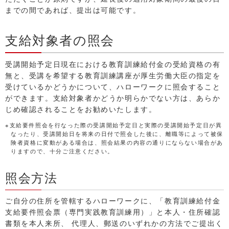
までの間であれば、提出は可能です。
支給対象者の照会
受講開始予定日現在における教育訓練給付金の受給資格の有
無と、受講を希望する教育訓練講座が厚生労働大臣の指定を
受けているかどうかについて、ハローワークに照会すること
ができます。支給対象者かどうか明らかでない方は、あらか
じめ確認されることをお勧めいたします。
※支給要件照会を行なった際の受講開始予定日と実際の受講開始予定日が異
なったり、受講開始日を将来の日付で照会した後に、離職等によって被保
険者資格に変動がある場合は、照会結果の内容の通りにならない場合があ
りますので、十分ご注意ください。
照会方法
ご自分の住所を管轄するハローワークに、「教育訓練給付金
支給要件照会票（専門実践教育訓練用）」と本人・住所確認
書類を本人来所、 代理人、郵送のいずれかの方法でご提出く