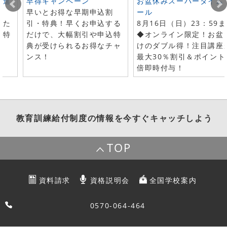
ト進
早得キャンペーン
お盆休みスーパータイム
早いとお得な早期申込割
ール
した
引・特典！早くお申込する
8月16日（日）23：59
で特
だけで、大幅割引や申込特
◆オンライン限定！お盆
典が受けられるお得なチャ
けのダブル得！注目講座
ンス！
最大30％割引＆ポイント
倍即時付与！
教育訓練給付制度
の情報を今すぐキャッチしよう
TOP
資料請求
資格説明会
全国学校案内
0570-064-464