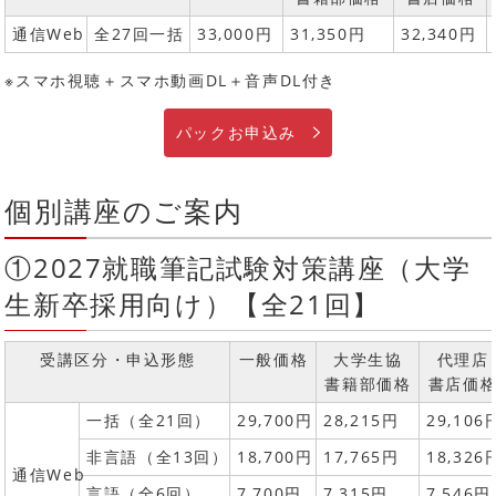
通信Web
全27回一括
33,000円
31,350円
32,340円
※スマホ視聴＋スマホ動画DL＋音声DL付き
パックお申込み
個別講座のご案内
①2027就職筆記試験対策講座（大学
生新卒採用向け）【全21回】
受講区分・申込形態
一般価格
大学生協
代理店
書籍部価格
書店価
一括（全21回）
29,700円
28,215円
29,106
非言語（全13回）
18,700円
17,765円
18,326
通信Web
言語（全6回）
7,700円
7,315円
7,546円