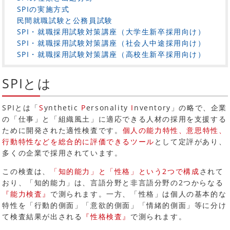
SPIの実施方式
民間就職試験と公務員試験
SPI・就職採用試験対策講座（大学生新卒採用向け）
SPI・就職採用試験対策講座（社会人中途採用向け）
SPI・就職採用試験対策講座（高校生新卒採用向け）
SPIとは
SPIとは「
S
ynthetic
P
ersonality
I
nventory」の略で、企業
の「仕事」と「組織風土」に適応できる人材の採用を支援する
ために開発された適性検査です。
個人の能力特性、意思特性、
行動特性などを総合的に評価できるツール
として定評があり、
多くの企業で採用されています。
この検査は、
「知的能力」と「性格」という2つで構成
されて
おり、「知的能力」は、言語分野と非言語分野の2つからなる
『能力検査』
で測られます。一方、「性格」は個人の基本的な
特性を「行動的側面」「意欲的側面」「情緒的側面」等に分け
て検査結果が出される
『性格検査』
で測られます。