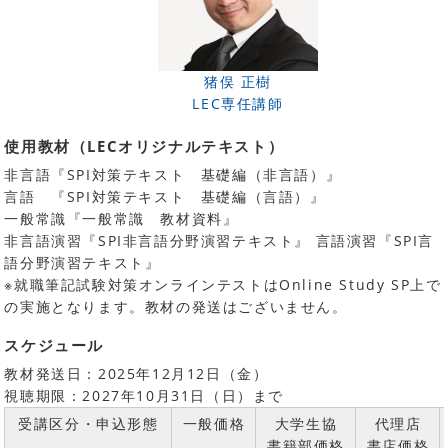
猪俣 正樹
LEC専任講師
使用教材（LECオリジナルテキスト）
非言語『SPI対策テキスト 基礎編（非言語）』
言語 『SPI対策テキスト 基礎編（言語）』
一般常識『一般常識 教材資料』
非言語演習『SPI非言語分野演習テキスト』 言語演習『SPI言
語分野演習テキスト』
※就職筆記試験対策オンラインテストはOnline Study SP上で
の実施となります。教材の発送はございません。
スケジュール
教材発送日：2025年12月12日（金）
視聴期限：2027年10月31日（日）まで
受講区分・申込形態
一般価格
大学生協
代理店
書籍部価格
書店価格