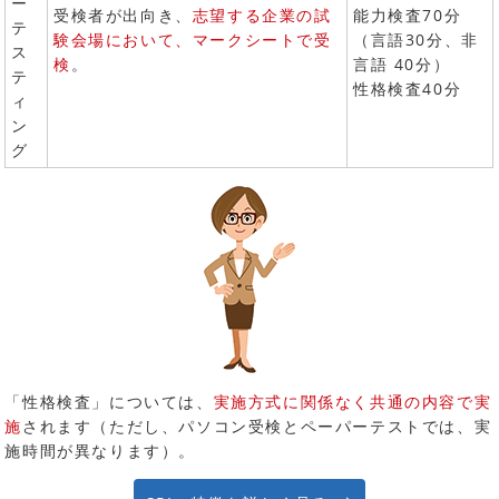
ー
受検者が出向き、
志望する企業の試
能力検査70分
テ
験会場において、マークシートで受
（言語30分、非
ス
検
。
言語 40分）
テ
性格検査40分
ィ
ン
グ
「性格検査」については、
実施方式に関係なく共通の内容で実
施
されます（ただし、パソコン受検とペーパーテストでは、実
施時間が異なります）。