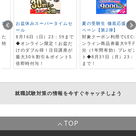
ト進
お盆休みスーパータイムセ
夏の受験生 徹底応援キャ
ール
ペーン【第2弾】
した
8月16日（日）23：59まで
対象クーポン利用でLEC
で特
◆オンライン限定！お盆だ
ンライン商品券最大9千
けのダブル得！注目講座が
分（1年間有効）プレゼ
最大30％割引＆ポイント5
ト◆8月31日（月）23：
倍即時付与！
まで！
就職試験対策
の情報を今すぐキャッチしよう
TOP