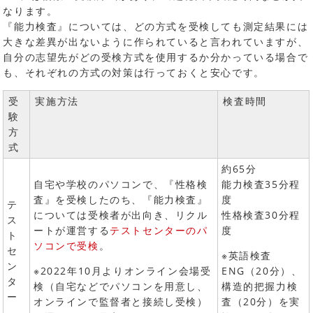
なります。
『能力検査』については、どの方式を受検しても測定結果には
大きな差異が出ないように作られていると言われていますが、
自分の志望先がどの受検方式を使用するか分かっている場合で
も、それぞれの方式の対策は行っておくと安心です。
受
実施方法
検査時間
験
方
式
約65分
自宅や学校のパソコンで、『性格検
能力検査35分程
査』を受検したのち、『能力検査』
度
テ
については受検者が出向き、リクル
性格検査30分程
ス
ートが運営する
テストセンターのパ
度
ト
ソコンで受検
。
セ
※英語検査
ン
※2022年10月よりオンライン会場受
ENG（20分）、
タ
検（自宅などでパソコンを用意し、
構造的把握力検
ー
オンラインで監督者と接続し受検）
査（20分）を実