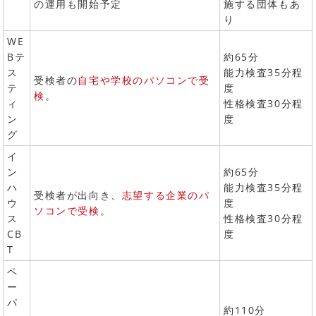
の運用も開始予定
施する団体もあ
り
WE
Bテ
約65分
ス
能力検査35分程
受検者の
自宅や学校のパソコンで受
テ
度
検
。
ィ
性格検査30分程
ン
度
グ
イ
ン
約65分
ハ
能力検査35分程
受検者が出向き、
志望する企業のパ
ウ
度
ソコンで受検
。
ス
性格検査30分程
CB
度
T
ペ
ー
パ
約110分