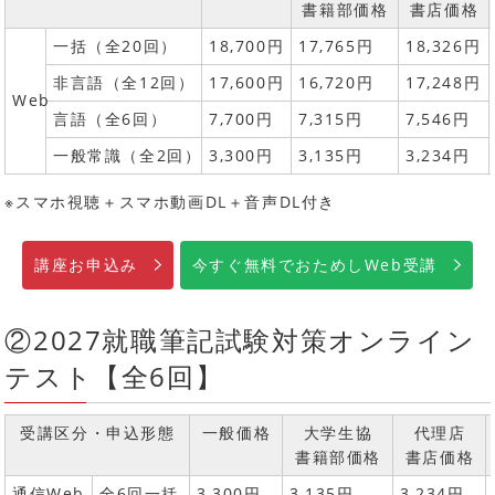
書籍部価格
書店価格
一括（全20回）
18,700円
17,765円
18,326円
非言語（全12回）
17,600円
16,720円
17,248円
Web
言語（全6回）
7,700円
7,315円
7,546円
一般常識（全2回）
3,300円
3,135円
3,234円
※スマホ視聴＋スマホ動画DL＋音声DL付き
講座お申込み
今すぐ無料でおためしWeb受講
②2027就職筆記試験対策オンライン
テスト【全6回】
受講区分・申込形態
一般価格
大学生協
代理店
書籍部価格
書店価格
通信Web
全6回一括
3,300円
3,135円
3,234円