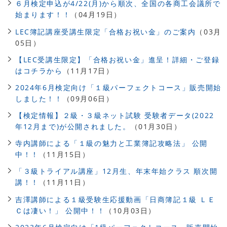
６月検定申込が4/22(月)から順次、全国の各商工会議所で
始まります！！
（04月19日）
LEC簿記講座受講生限定「合格お祝い金」のご案内
（03月
05日）
【LEC受講生限定】「合格お祝い金」進呈！詳細・ご登録
はコチラから
（11月17日）
2024年6月検定向け「１級パーフェクトコース」販売開始
しました！！
（09月06日）
【検定情報】２級・３級ネット試験 受験者データ(2022
年12月まで)が公開されました。
（01月30日）
寺内講師による「１級の魅力と工業簿記攻略法」 公開
中！！
（11月15日）
「３級トライアル講座」12月生、年末年始クラス 順次開
講！！
（11月11日）
吉澤講師による１級受験生応援動画「日商簿記１級 ＬＥ
Ｃは凄い！」 公開中！！
（10月03日）