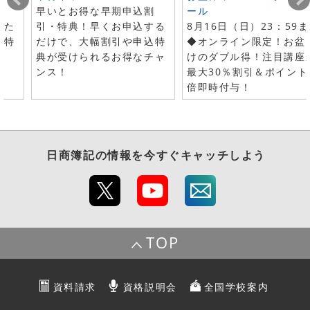
早いとお得な早期申込割
ール
した
引・特典！早くお申込する
8月16日（日）23：59
で特
だけで、大幅割引や申込特
◆オンライン限定！お盆
典が受けられるお得なチャ
けのダブル得！注目講座
ンス！
最大30％割引＆ポイント
倍即時付与！
日商簿記
の情報を今すぐキャッチしよう
TOP
資料請求
資格説明会
全国学校案内