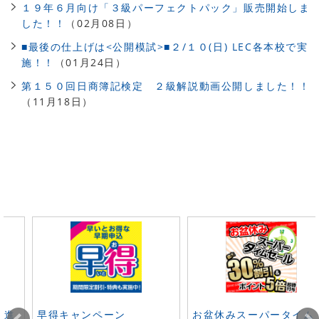
１９年６月向け「３級パーフェクトパック」販売開始しま
した！！
（02月08日）
■最後の仕上げは<公開模試>■２/１０(日) LEC各本校で実
施！！
（01月24日）
第１５０回日商簿記検定 ２級解説動画公開しました！！
（11月18日）
ト進
早得キャンペーン
お盆休みスーパータイム