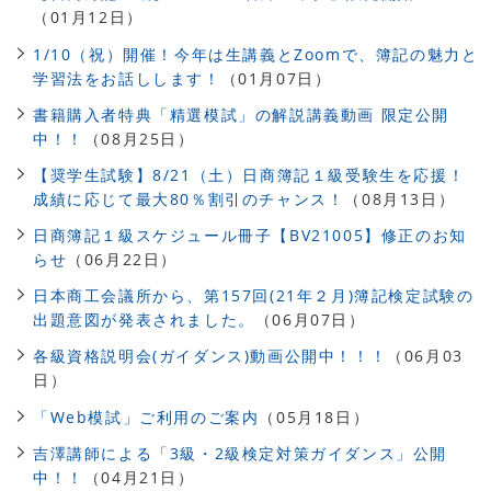
（01月12日）
1/10（祝）開催！今年は生講義とZoomで、簿記の魅力と
学習法をお話しします！
（01月07日）
書籍購入者特典「精選模試」の解説講義動画 限定公開
中！！
（08月25日）
【奨学生試験】8/21（土）日商簿記１級受験生を応援！
成績に応じて最大80％割引のチャンス！
（08月13日）
日商簿記１級スケジュール冊子【BV21005】修正のお知
らせ
（06月22日）
日本商工会議所から、第157回(21年２月)簿記検定試験の
出題意図が発表されました。
（06月07日）
各級資格説明会(ガイダンス)動画公開中！！！
（06月03
日）
「Web模試」ご利用のご案内
（05月18日）
吉澤講師による「3級・2級検定対策ガイダンス」公開
中！！
（04月21日）