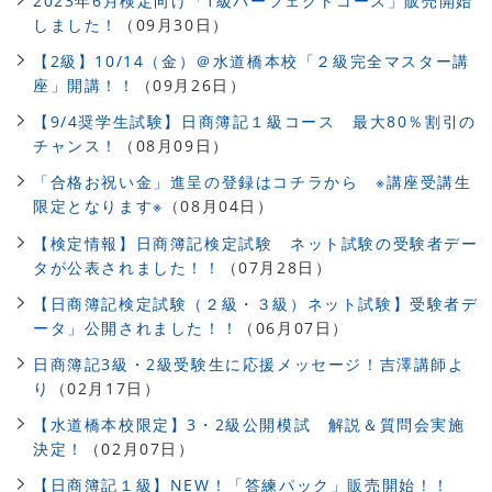
2023年6月検定向け「1級パーフェクトコース」販売開始
しました！
（09月30日）
【2級】10/14（金）＠水道橋本校「２級完全マスター講
座」開講！！
（09月26日）
【9/4奨学生試験】日商簿記１級コース 最大80％割引の
チャンス！
（08月09日）
「合格お祝い金」進呈の登録はコチラから ※講座受講生
限定となります※
（08月04日）
【検定情報】日商簿記検定試験 ネット試験の受験者デー
タが公表されました！！
（07月28日）
【日商簿記検定試験（２級・３級）ネット試験】受験者デ
ータ」公開されました！！
（06月07日）
日商簿記3級・2級受験生に応援メッセージ！吉澤講師よ
り
（02月17日）
【水道橋本校限定】3・2級公開模試 解説＆質問会実施
決定！
（02月07日）
【日商簿記１級】NEW！「答練パック」販売開始！！