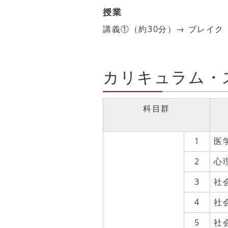
授業
講義①（約30分）→ ブレイク 
カリキュラム・
科目群
1
医
2
心
3
社
4
社
5
社