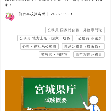
す！
仙台本校担当者
2026.07.29
公務員 国家総合職・外務専門職
公務員 地方上級・国家一般職
公務員 市役所
心理・福祉系公務員
理系公務員（技術職）
警察官・消防官
高卒程度公務員