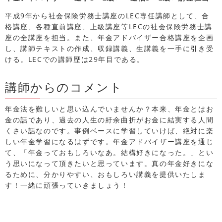
平成9年から社会保険労務士講座のLEC専任講師として、合
格講座、各種直前講座、上級講座等LECの社会保険労務士講
座の全講座を担当。また、年金アドバイザー合格講座を企画
し、講師テキストの作成、収録講義、生講義を一手に引き受
ける。LECでの講師歴は
29年目である。
講師からのコメント
年金法を難しいと思い込んでいませんか？本来、年金とはお
金の話であり、過去の人生の紆余曲折がお金に結実する人間
くさい話なのです。事例ベースに学習していけば、絶対に楽
しい年金学習になるはずです。年金アドバイザー講座を通じ
て、「年金っておもしろいなあ。結構好きになった。」とい
う思いになって頂きたいと思っています。真の年金好きにな
るために、分かりやすい、おもしろい講義を提供いたしま
す！一緒に頑張っていきましょう！