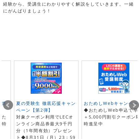
経験から、受講生にわかりやすく解説をしていきます。一緒
にがんばりましょう！
ト進
夏の受験生 徹底応援キャン
おためしWebキャンペー
ペーン【第2弾】
◆おためしWeb申込で早
した
対象クーポン利用でLECオ
＋5,000円割引クーポン
で特
ンライン商品券最大9千円
時進呈中
分（1年間有効）プレゼン
ト◆8月31日（月）23：59