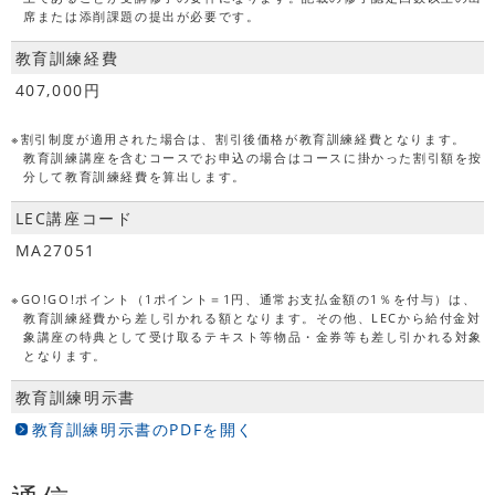
席または添削課題の提出が必要です。
教育訓練経費
407,000円
※割引制度が適用された場合は、割引後価格が教育訓練経費となります。
教育訓練講座を含むコースでお申込の場合はコースに掛かった割引額を按
分して教育訓練経費を算出します。
LEC講座コード
MA27051
※GO!GO!ポイント（1ポイント＝1円、通常お支払金額の1％を付与）は、
教育訓練経費から差し引かれる額となります。その他、LECから給付金対
象講座の特典として受け取るテキスト等物品・金券等も差し引かれる対象
となります。
教育訓練明示書
教育訓練明示書のPDFを開く