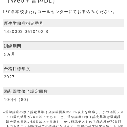
（Web＋音声DL）
LEC各本校またはコールセンターにてお申込みください。
厚生労働省指定番号
1320003-0610102-8
訓練期間
9ヵ月
合格目標年度
2027
添削回数修了認定回数
100回（80）
※通学講座の修了認定基準は全講義回数の80％以上を出席し、かつ確認テス
トの得点結果が70％以上であること、通信講座の修了認定基準は添削課
題全提出回数の80％以上を提出し、かつ確認テストの得点結果が70％以
上であることが受講修了の要件になります。記載の修了認定回数以上の出