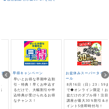
ト進
早得キャンペーン
お盆休みスーパータイム
ール
早いとお得な早期申込割
し
引・特典！早くお申込す
8月16日（日）23：59
稿
るだけで、大幅割引や申
で◆オンライン限定！お
！
込特典が受けられるお得
盆だけのダブル得！注目
なチャンス！
講座が最大30％割引＆
イント5倍即時付与！