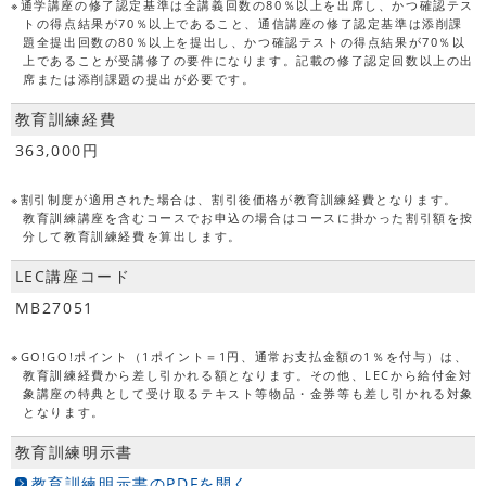
※通学講座の修了認定基準は全講義回数の80％以上を出席し、かつ確認テス
トの得点結果が70％以上であること、通信講座の修了認定基準は添削課
題全提出回数の80％以上を提出し、かつ確認テストの得点結果が70％以
上であることが受講修了の要件になります。記載の修了認定回数以上の出
席または添削課題の提出が必要です。
教育訓練経費
363,000円
※割引制度が適用された場合は、割引後価格が教育訓練経費となります。
教育訓練講座を含むコースでお申込の場合はコースに掛かった割引額を按
分して教育訓練経費を算出します。
LEC講座コード
MB27051
※GO!GO!ポイント（1ポイント＝1円、通常お支払金額の1％を付与）は、
教育訓練経費から差し引かれる額となります。その他、LECから給付金対
象講座の特典として受け取るテキスト等物品・金券等も差し引かれる対象
となります。
教育訓練明示書
教育訓練明示書のPDFを開く