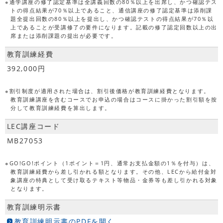
※通学講座の修了認定基準は全講義回数の80％以上を出席し、かつ確認テス
トの得点結果が70％以上であること、通信講座の修了認定基準は添削課
題全提出回数の80％以上を提出し、かつ確認テストの得点結果が70％以
上であることが受講修了の要件になります。記載の修了認定回数以上の出
席または添削課題の提出が必要です。
教育訓練経費
392,000円
※割引制度が適用された場合は、割引後価格が教育訓練経費となります。
教育訓練講座を含むコースでお申込の場合はコースに掛かった割引額を按
分して教育訓練経費を算出します。
LEC講座コード
MB27053
※GO!GO!ポイント（1ポイント＝1円、通常お支払金額の1％を付与）は、
教育訓練経費から差し引かれる額となります。その他、LECから給付金対
象講座の特典として受け取るテキスト等物品・金券等も差し引かれる対象
となります。
教育訓練明示書
教育訓練明示書のPDFを開く