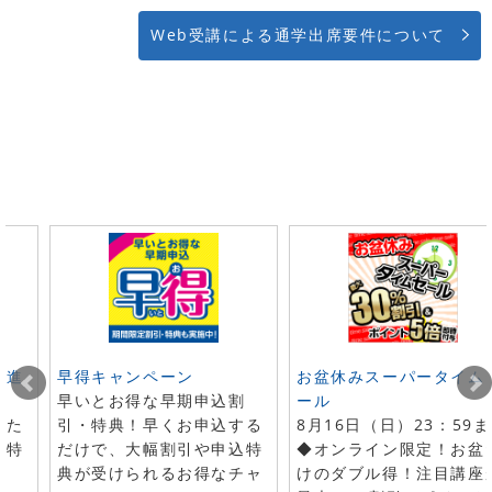
Web受講による通学出席要件について
ト進
早得キャンペーン
お盆休みスーパータイム
早いとお得な早期申込割
ール
した
引・特典！早くお申込する
8月16日（日）23：59
で特
だけで、大幅割引や申込特
◆オンライン限定！お盆
典が受けられるお得なチャ
けのダブル得！注目講座